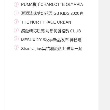
团，演绎“安全社交
PUMA携手CHARLOTTE OLYMPIA
推出首个联名系列 华丽出拳
邂逅法式梦幻花园 GB KIDS 2020春
夏新品缤纷发布
THE NORTH FACE URBAN
EXPLORATION 2020春夏系列主题THE
感触精巧质感 勾勒优雅格韵 CLUB
FU
MONACO秋冬新品翩
MESUX 2019秋季新品发布 神秘建
筑与复古穿越的艺术
Stradivarius集结潮流贴士 邀您一起
迎接夏日