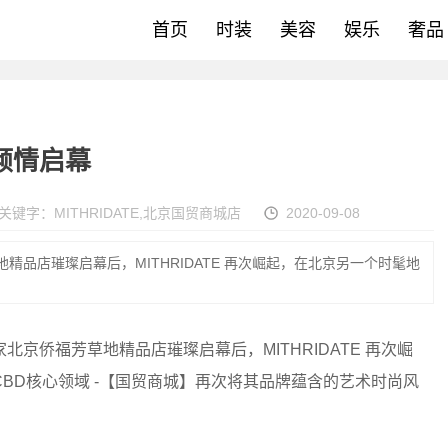
首页
时装
美容
娱乐
奢品
店倾情启幕
关键字：
MITHRIDATE
,
北京国贸商城店
2020-09-08
芳草地精品店璀璨启幕后，MITHRIDATE 再次崛起，在北京另一个时髦地
ATE 首家北京侨福芳草地精品店璀璨启幕后，MITHRIDATE 再次崛
BD核心领域 -【国贸商城】再次将其品牌蕴含的艺术时尚风