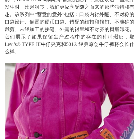
发生时，比起沮丧，我们更应享受随之而来的那些独特和有
趣。该系列中“蓄意的意外”包括：口袋内衬外翻、不对称的
口袋设计、倒置的硬币口袋、错配的纽扣和铆钉、不准确的
裁剪、未经加工的接缝、外露的衬里和不对齐的树脂印花。
它们展示了如果保留生产过程中的存在的种种瑕疵，那
Levi’s® TYPE III牛仔夹克和501® 经典原创牛仔裤将会长什
么样。