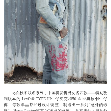
此次秋冬联名系列，中国将发售男女各四款——特别改
制版本的 Levi’s® TYPE III牛仔夹克和501® 经典原创牛仔
裤，每款单品都经过设计调整，制造出一系列“意外的瑕
疵”，Heron Preston称其为“蓄意的意外”，意在表达：当意外