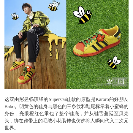
这双由彭昱畅演绎的Superstar鞋款的原型是Karoro的好朋友
Babo。明黄色的鞋身与黑色的三条纹和鞋尾标示着小蜜蜂的
身份，亮眼橙红色承包了整个鞋底，并从鞋舌蔓延至贝壳
头，绑在鞋带上的毛绒小花装饰也仿佛将人瞬间代入二次元
世界。