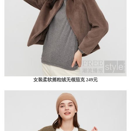
女装柔软摇粒绒无领茄克 249元