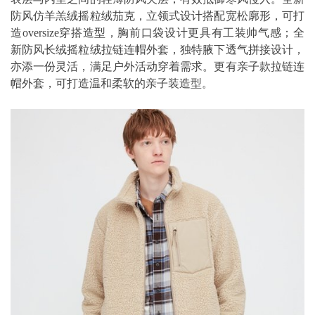
防风仿羊羔绒摇粒绒茄克，立领式设计搭配宽松廓形，可打
造oversize穿搭造型，胸前口袋设计更具有工装帅气感；全
新防风长绒摇粒绒拉链连帽外套，独特腋下透气拼接设计，
亦添一份灵活，满足户外活动穿着需求。更有亲子款拉链连
帽外套，可打造温和柔软的亲子装造型。