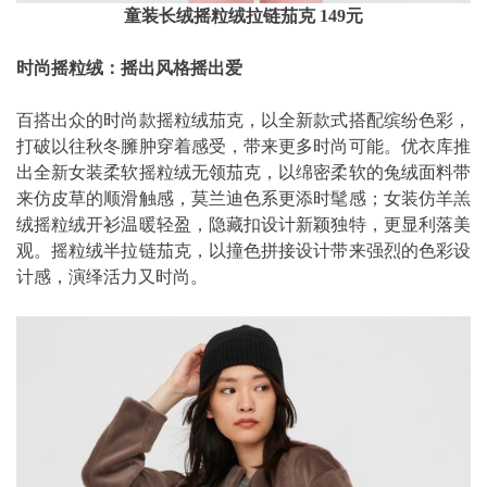
童装长绒摇粒绒拉链茄克 149元
时尚摇粒绒：摇出风格摇出爱
百搭出众的时尚款摇粒绒茄克，以全新款式搭配缤纷色彩，
打破以往秋冬臃肿穿着感受，带来更多时尚可能。优衣库推
出全新女装柔软摇粒绒无领茄克，以绵密柔软的兔绒面料带
来仿皮草的顺滑触感，莫兰迪色系更添时髦感；女装仿羊羔
绒摇粒绒开衫温暖轻盈，隐藏扣设计新颖独特，更显利落美
观。摇粒绒半拉链茄克，以撞色拼接设计带来强烈的色彩设
计感，演绎活力又时尚。