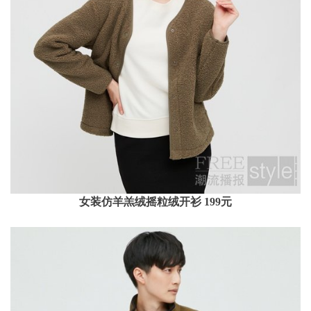
女装仿羊羔绒摇粒绒开衫 199元