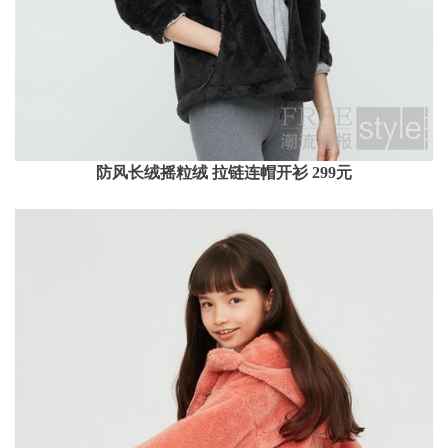
防风长绒摇粒绒 拉链连帽开衫 299元