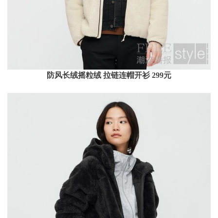
防风长绒摇粒绒 拉链连帽开衫 299元