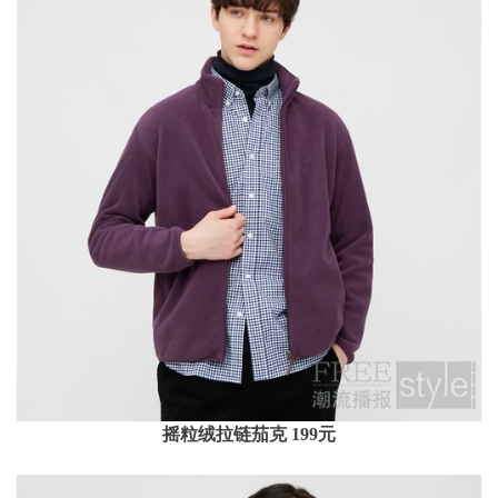
摇粒绒拉链茄克 199元