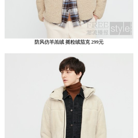
防风仿羊羔绒 摇粒绒茄克 299元