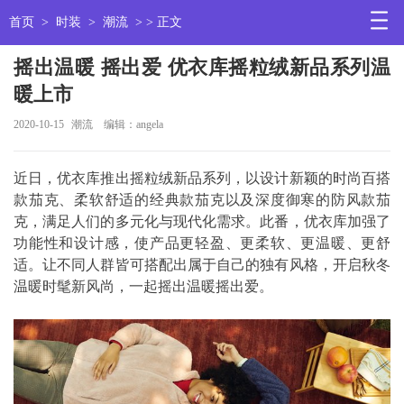
首页
>
时装
>
潮流
> > 正文
摇出温暖 摇出爱 优衣库摇粒绒新品系列温
暖上市
2020-10-15
潮流
编辑：angela
近日，优衣库推出摇粒绒新品系列，以设计新颖的时尚百搭
款茄克、柔软舒适的经典款茄克以及深度御寒的防风款茄
克，满足人们的多元化与现代化需求。此番，优衣库加强了
功能性和设计感，使产品更轻盈、更柔软、更温暖、更舒
适。让不同人群皆可搭配出属于自己的独有风格，开启秋冬
温暖时髦新风尚，一起摇出温暖摇出爱。