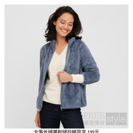
女装长绒摇粒绒拉链茄克 199元