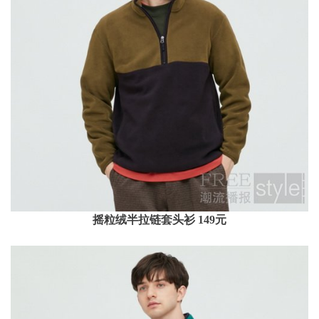
摇粒绒半拉链套头衫 149元