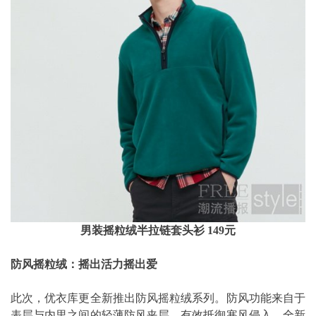
男装摇粒绒半拉链套头衫 149元
防风摇粒绒：摇出活力摇出爱
此次，优衣库更全新推出防风摇粒绒系列。防风功能来自于
表层与内里之间的轻薄防风夹层，有效抵御寒风侵入。全新