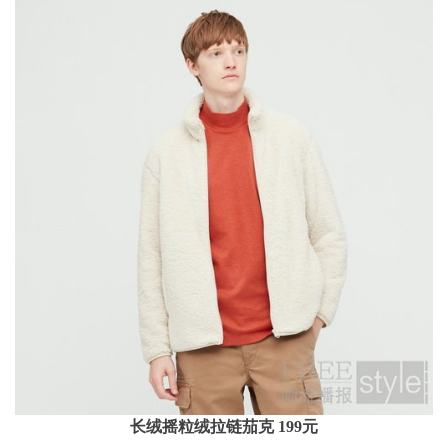
长绒摇粒绒拉链茄克 199元