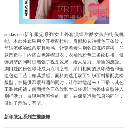
adidas neo新年限定系列女士外套演绎甜酷女孩的街头机
能。本款外套采用全开襟配拉链，肩部和衣袖撞色三条纹，
简洁流畅的线条更具动感，让穿着者告别冬日沉闷穿搭，任
意凹造型！内搭白色连帽卫衣，衣袖饰粉色三条纹拼接，修
饰肩型的同时也增强了视觉效果，给人活力、清新的感受。
胸口处的粉色印花成为点睛之笔，采用相同的胶印结合和金
边包边工艺，颇具质感。面料则选用双面针织面料搭配宽松
版型，在提供温暖舒适的同时，让你时髦起来！下搭卡其色
工装休闲裤，侧面撞色三条纹和大口袋设计为整体造型注入
别样活力，展现利落率性的一面，在保留运动气息的同时，
做到了潮酷，有型。
新年限定系列主推服饰