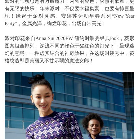
派对的气氛总是有万般魔力，闪耀的金色，火热的歌舞，更
有无限的快乐，年末派对，不仅要幸福集聚，也要有惊喜呈
现！缘起于派对灵感。安娜苏运动早春系列“New Year
Party”，金属光泽，绚烂印花，出场自带高光！
派对印花来自Anna Sui 2020FW 纽约时装秀经典look，菱形
图案组合排列，深浅不同的绿色于猩红色的灯光下，呈现迷
幻的意境，一种虚实结合的神奇效果，在这场时装秀中，菱
格纹造型是美丽又不甘示弱的魔法女郎！