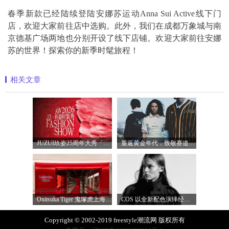
春季新款已经陆续登陆安娜苏运动Anna Sui Active线下门
店，欢迎大家前往店中选购。此外，我们在成都万象城与南
京德基广场两地也分别开设了线下店铺。欢迎大家前往安娜
苏的世界！探索你的新季时髦旅程！
相关文章
JUZUI玖姿25周年大秀「循光新生」 光起二
重返黄金年代，致敬赛道传奇 PUMA携手M
Onitsuka Tiger 鬼塚虎上海环贸 iapm 概念店盛
COS 以全新配色演绎经典漏斗领风衣
Copyright © 2002-2019 freestyle潮流网 版权所有