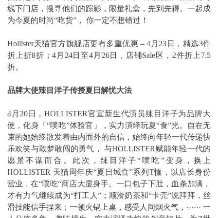
线下门店，搜寻他们的踪影，限量礼盒，先到先得。一起成
为今夏的时尚“吃货”， 你一定不想错过！
Hollister天猫官方旗舰店更有多重优惠 – 4月23日，精选3件
折上折8折；4月24日至4月26日，店铺Sale区，2件折上7.5
折。
品牌大使辣目洋子传授夏日解忧大法
4月20日，HOLLISTER官宣新生代演员辣目洋子为品牌大
使，化身「“噗吃”体验官」，实力演绎玩夏“食”光。自在无
束的她始终散发着由内而外的自信，始终向年轻一代传递快
乐欢笑与敢梦敢闯的勇气， 与HOLLISTER赋能年轻一代的
愿景不谋而合。此次，辣目洋子“噗吃”变身，换上
HOLLISTER 天猫周年庆“夏日城食”系列T恤，以店长身份
营业，在“噗吃“商店大显身手。一口包子下肚，血条加满，
才有力气继续成为“打工人”；顺滑奶茶和“卡壳”说拜拜，丝
滑技能信手捏来；一顿火锅上桌，感受人间烟火气，······ 一