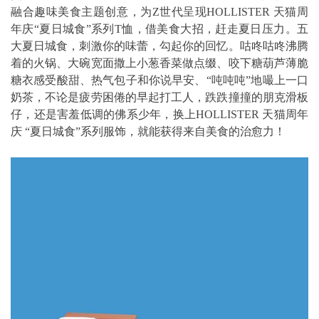
融合趣味美食主题创意，为Z世代呈现HOLLISTER 天猫周
年庆“夏日城食”系列T恤，借美食大招，赶走夏日压力。五
大夏日城食，刺激你的味蕾，勾起你的回忆。咕咚咕咚沸腾
着的火锅、大碗宽面撒上小葱香菜做点缀、咬下糖葫芦薄脆
糖衣感受酸甜、热气包子和你说早安、“吨吨吨”地嘬上一口
奶茶，不论是疲劳困倦的早起打工人，跌跌撞撞的朋克滑板
仔，还是害羞低调的佛系少年，换上HOLLISTER 天猫周年
庆 “夏日城食”系列服饰，就能获得来自美食的治愈力！