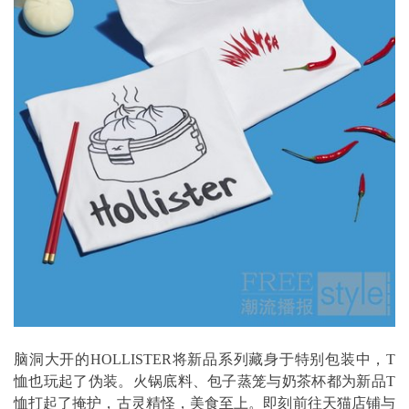
脑洞大开的HOLLISTER将新品系列藏身于特别包装中，T
恤也玩起了伪装。火锅底料、包子蒸笼与奶茶杯都为新品T
恤打起了掩护，古灵精怪，美食至上。即刻前往天猫店铺与