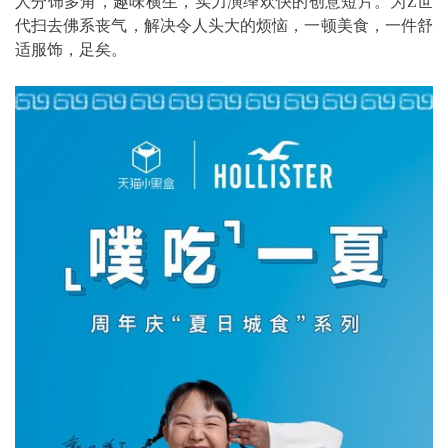
人分饰多角，趣味横生，实力演绎欢快的创意短片。为Z世
代扫去佛系丧气，解决令人头大的烦恼，一顿美食，一件舒
适服饰，足矣。