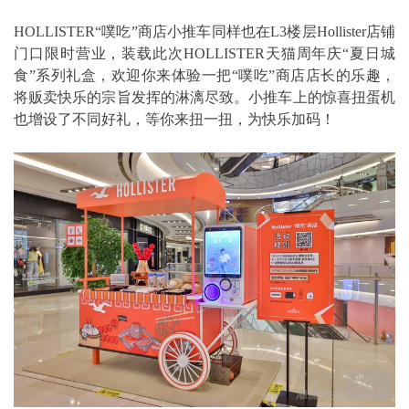
HOLLISTER“噗吃”商店小推车同样也在L3楼层Hollister店铺
门口限时营业，装载此次HOLLISTER天猫周年庆“夏日城
食”系列礼盒，欢迎你来体验一把“噗吃”商店店长的乐趣，
将贩卖快乐的宗旨发挥的淋漓尽致。小推车上的惊喜扭蛋机
也增设了不同好礼，等你来扭一扭，为快乐加码！