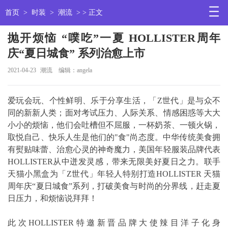
首页
>
时装
>
潮流
> > 正文
抛开烦恼 “噗吃”一夏 HOLLISTER周年
庆“夏日城食” 系列治愈上市
2021-04-23
潮流
编辑：angela
爱玩会玩、个性鲜明、乐于分享生活，「Z世代」是与众不
同的新新人类；面对考试压力、人际关系、情感困惑等大大
小小的烦恼，他们会吐槽但不屈服，一杯奶茶、一顿火锅，
取悦自己、快乐人生是他们的"食"尚态度。中华传统美食拥
有熨贴味蕾、治愈心灵的神奇魔力，美国年轻服装品牌代表
HOLLISTER从中迸发灵感，带来无限美好夏日之力。联手
天猫小黑盒为「Z世代」年轻人特别打造HOLLISTER 天猫
周年庆“夏日城食”系列，打破美食与时尚的分界线，赶走夏
日压力，和烦恼说拜拜！
此次HOLLISTER特邀新晋品牌大使辣目洋子化身