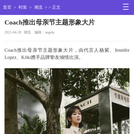
首页
>
时装
>
潮流
> > 正文
Coach推出母亲节主题形象大片
2021-04-28
潮流
编辑：angela
Coach推出母亲节主题形象大片，由代言人杨紫、Jennifer
Lopez、Kōki携手品牌挚友倾情出演。