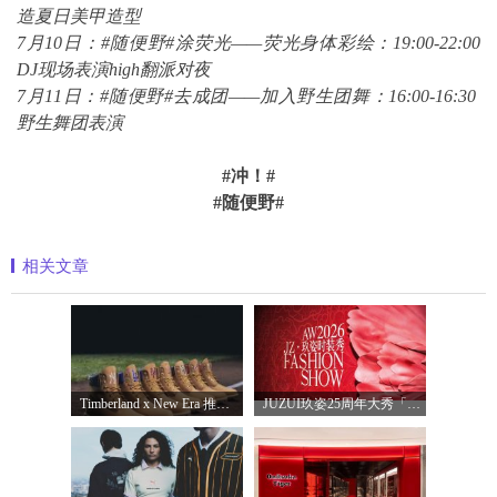
造夏日美甲造型
7
月
10
日：
#
随便野
#
涂荧光
——
荧光身体彩绘：
19:00-22:00
DJ
现场表演
high
翻派对夜
7
月
11
日：
#
随便野
#
去成团
——
加入野生团舞：
16:00-16:30
野生舞团表演
#
冲！
#
#
随便野
#
相关文章
Timberland x New Era 推出全新联名系列，以经
JUZUI玖姿25周年大秀「循光新生」 光起二