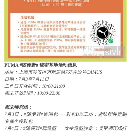
PUMA #
随便野
#
秘密基地活动信息
地址：上海市静安区
万航渡路
767
弄
19
号
CAMUS
日期：
7
月
3
至
7
月
11
日
工作日开放时间：
10:00-21:00
周末开放时间：
10:00-22:00
周末特别场：
7
月
3
日：
#
随便野
#
造潮包
——
鞋包
DIY
工坊：
趣味配件定制
专属个性鞋包
7
月
4
日：
#
随便野
#
玩造型
——
女生造型沙龙
：
美甲师现场打