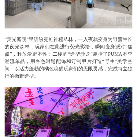
“荧光庭院”里缤纷霓虹神秘丛林，一入夜就变身为野蛮生长
的夜光森林，玩家们在此进行荧光彩绘，瞬间变身派对“焦
点”，释放爱野本性；二楼的“造型沙龙”囊括了PUMA本季
潮流单品，用各色时髦配饰和订制甲片打造“野生”美学空
间，以活力蓬勃的橘色唤醒玩家们的无限灵感，完成特立独
行的撒野造型。