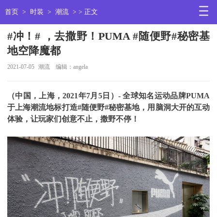
首页
>
时装
>
潮流
> > 正文
#冲！# ，去撒野！PUMA #随便野#秘密基
地空降魔都
2021-07-05
潮流
编辑：angela
（中国，上海，
2021
年
7
月
5
日）
-
全球知名运动品牌
PUMA
于上海潮流地标打造
#
随便野
#
秘密基地，用脑洞大开的互动
体验，让玩家们创意不止，撒野不停！