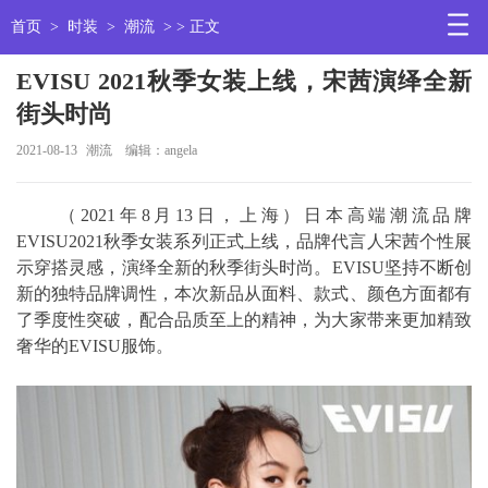
首页
>
时装
>
潮流
> > 正文
EVISU 2021秋季女装上线，宋茜演绎全新
街头时尚
2021-08-13
潮流
编辑：angela
（2021年8月13日，上海）日本高端潮流品牌
EVISU2021秋季女装系列正式上线，品牌代言人宋茜个性展
示穿搭灵感，演绎全新的秋季街头时尚。EVISU坚持不断创
新的独特品牌调性，本次新品从面料、款式、颜色方面都有
了季度性突破，配合品质至上的精神，为大家带来更加精致
奢华的EVISU服饰。