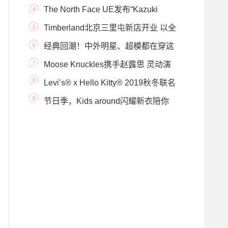
升加入 携手亚太区全
The North Face UE发布“Kazuki
Pink”春季胶囊系列
Timberland北京三里屯新店开业 以全
新零售概念打造
经典回潮！中外明星、超模都在穿这
款靴子 ——
Moose Knuckles携手赵露思 灵动演
绎2020秋冬Power Puf
Levi’s® x Hello Kitty® 2019秋冬联名
系列
节日季，Kids around闪耀新衣陪你
温暖过冬