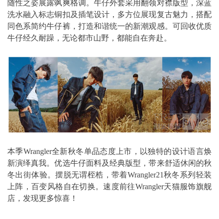
随性之姿展露飒爽格调。牛仔外套采用翻领对襟版型，深蓝
洗水融入标志铜扣及插笔设计，多方位展现复古魅力，搭配
同色系简约牛仔裤，打造和谐统一的新潮观感。可回收优质
牛仔经久耐躁，无论都市山野，都能自在奔赴。
本季Wrangler全新秋冬单品态度上市，以独特的设计语言焕
新演绎真我。优选牛仔面料及经典版型，带来舒适休闲的秋
冬出街体验。摆脱无谓桎梏，带着Wrangler21秋冬系列轻装
上阵，百变风格自在切换。速度前往Wrangler天猫服饰旗舰
店，发现更多惊喜！