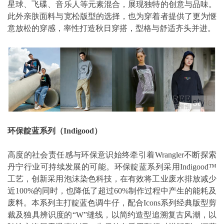
星球、飞碟、音乐人等元素混合，展现独特的创意与品味。
此外亲肤面料与宽松版型的选择，也为穿着者提供了更为惬
意放松的穿感，率性打造秋日穿搭，型格与舒适齐头并进。
环保靛蓝系列（Indigood）
高度的社会责任感与环保意识始终牵引着Wrangler不断探索
丹宁行业可持续发展的可能。环保靛蓝系列采用Indigood™
工艺，创新采用泡沫染色科技，在有效将工业废水排放减少
近100%的同时，也降低了超过60%制作过程中产生的能耗及
废料。本系列主打靛蓝色调牛仔，配合Icons系列经典版型剪
裁及独具辨识度的“W”缝线，以简约造型追溯复古风潮，以