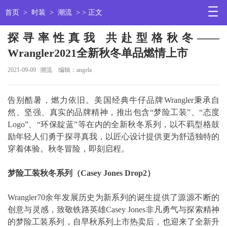
首页
>
时装
>
潮流
> > 正文
探寻率性真我 共赴型格秋冬——
Wrangler2021全新秋冬单品燃情上市
2021-09-09
潮流
编辑：angela
告别酷暑，燃力依旧。美国经典牛仔品牌Wrangler秉承自
然、坚强、真实的品牌精神，推出包含“梦险工装”、“态度
Logo”、“环保靛蓝”等在内的全新秋冬系列，以不羁型格鼓
励年轻人们勇于探寻真我，以匠心设计提供更为舒适独特的
穿着体验。秋冬冒险，即刻启程。
梦险工装秋冬系列（Casey Jones Drop2）
Wrangler70余年发展历史为新系列的诞生提供了源源不断的
创意与灵感，致敬铁路英雄Casey Jones非凡勇气与探索精神
的梦险工装系列，自早秋系列上市热卖后，也迎来了全新升