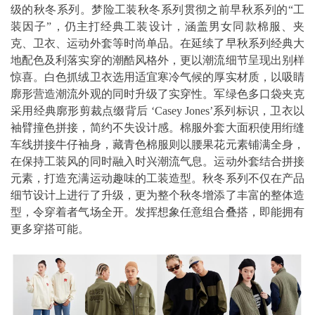
级的秋冬系列。梦险工装秋冬系列贯彻之前早秋系列的“工
装因子”，仍主打经典工装设计，涵盖男女同款棉服、夹
克、卫衣、运动外套等时尚单品。在延续了早秋系列经典大
地配色及利落实穿的潮酷风格外，更以潮流细节呈现出别样
惊喜。白色抓绒卫衣选用适宜寒冷气候的厚实材质，以吸睛
廓形营造潮流外观的同时升级了实穿性。军绿色多口袋夹克
采用经典廓形剪裁点缀背后 ‘Casey Jones’系列标识，卫衣以
袖臂撞色拼接，简约不失设计感。棉服外套大面积使用绗缝
车线拼接牛仔袖身，藏青色棉服则以腰果花元素铺满全身，
在保持工装风的同时融入时兴潮流气息。运动外套结合拼接
元素，打造充满运动趣味的工装造型。秋冬系列不仅在产品
细节设计上进行了升级，更为整个秋冬增添了丰富的整体造
型，令穿着者气场全开。发挥想象任意组合叠搭，即能拥有
更多穿搭可能。