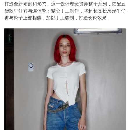
打造全新褶裥和形态。这一设计理念贯穿整个系列，搭配五
袋款牛仔裤与连体靴：精心手工制作，将超长宽松廓形牛仔
裤与靴子上部相连，加以手工缝制，打造长靴效果。