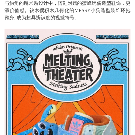
与触角的魔术贴设计中，随鞋附赠的蜜蜂玩偶造型鞋饰，更
添价值感。被木偶积木几何化的MESSY小狗造型装饰环抱
鞋身, 成为超具辨识度的视觉符号。