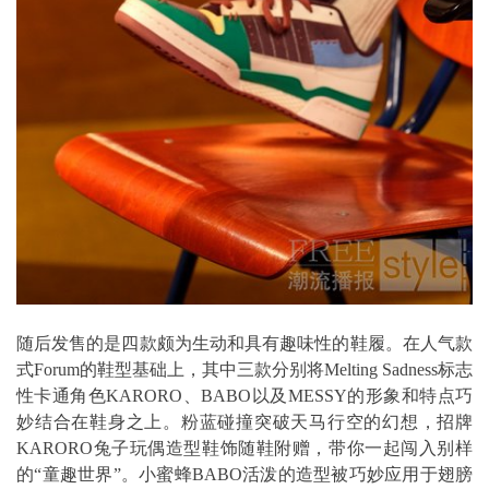
随后发售的是四款颇为生动和具有趣味性的鞋履。在人气款
式Forum的鞋型基础上，其中三款分别将Melting Sadness标志
性卡通角色KARORO、BABO以及MESSY的形象和特点巧
妙结合在鞋身之上。粉蓝碰撞突破天马行空的幻想，招牌
KARORO兔子玩偶造型鞋饰随鞋附赠，带你一起闯入别样
的“童趣世界”。小蜜蜂BABO活泼的造型被巧妙应用于翅膀