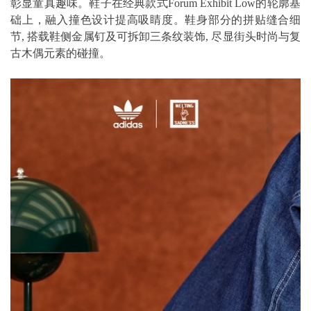
彰显童真趣味。鞋子在经典款式Forum Exhibit Low的轮廓基
础上，融入撞色设计提高吸睛度。鞋身部分的拼贴缝合细
节, 搭载鞋侧金属钉及可拆卸三条纹装饰, 尽显街头时尚与复
古木偶元素的碰撞。