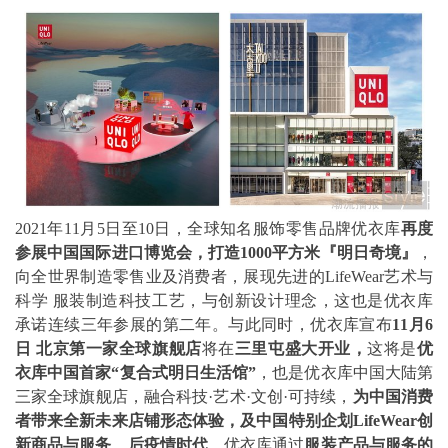
2021年11月5日至10日，全球知名服饰零售品牌优衣库
再度
参展
中国国际进口博览会，
打造1000平方米
『明日奇境』
，
向全世界制造零售业及消费者，展现先进的LifeWear艺术与
科学 服装制造科技工艺，与创新设计理念，这也是优衣库
承诺连续三年参展的第二年。与此同时，优衣库宣布
11
月6
日 北京第一家全球旗舰店
将在
三里屯盛大开业，
这将是
优
衣库中国首家“复合式明日生活馆”
，也是优衣库中国大陆第
三家全球旗舰店，融合科技·艺术·文创·可持续，
为中国消费
者
带来
全新未来店铺形态体验，及中国特别企划
LifeWear
创
新商品与服务
。
后疫情时代
，优衣库通过
服装产品与服务的