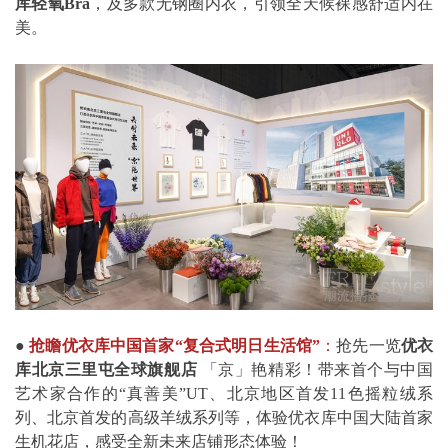
库轻氧Bra
，及多款无钢圈内衣，引领全天候裸感舒适内在
美。
●
抢瞻优衣库中国首家“复合式明日生活馆”
：
抢先一览
优衣
库北京三里屯全球旗舰店
「京」艳精彩！带来首个与中国
艺术家合作的“真善美”UT、北京地区首发11色摇粒绒系
列、北京首发的高级羊绒系列等，体验优衣库中国大陆首家
生机花店，感受全新未来店铺形态体验！