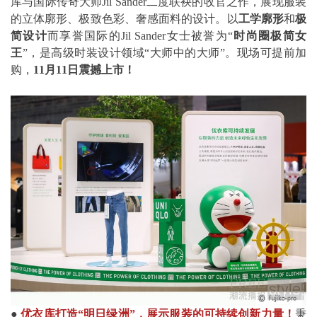
库与国际传奇大师Jil Sander二度联袂的收官之作，展现服装
的立体廓形、极致色彩、奢感面料的设计。以
工学廓形
和
极
简设计
而享誉国际的Jil Sander女士被誉为“
时尚圈极简女
王
”，是高级时装设计领域“大师中的大师”。现场可提前加
购，
11月11日震撼上市！
●
优衣库打造“明日绿洲”，展示服装的可持续创新力量！
秉