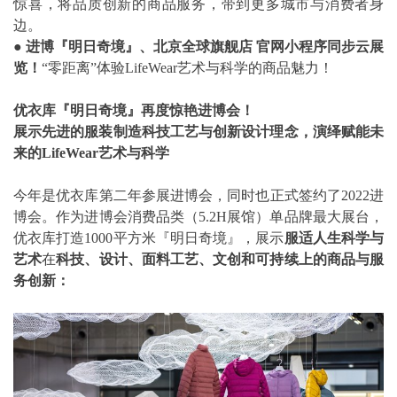
惊喜，将品质创新的商品服务，带到更多城市与消费者身
边。
●
进博『明日奇境』、北京全球旗舰店 官网小程序同步云展
览！
“零距离”体验LifeWear艺术与科学的商品魅力！
优衣库『明日奇境』再度惊艳进博会！
展示先进的服装制造科技工艺与创新设计理念，演绎赋能未
来的LifeWear艺术与科学
今年是优衣库第二年参展进博会，同时也正式签约了2022进
博会。作为进博会消费品类（5.2H展馆）单品牌最大展台，
优衣库打造1000平方米『明日奇境』，展示
服适人生科学与
艺术
在
科技、设计、面料工艺、文创和可持续上的商品与服
务创新：