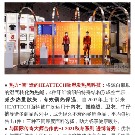
●
热力“智”造的HEATTECH吸湿发热黑科技：
将源自肌肤
的
湿气转化为热能
，4种纤维编织的特殊结构形成空气层，
减少热量散失，有效锁热保温
。自2003年上市以来，
HEATTECH面料被广泛运用于
内衣、摇粒绒、卫衣、牛仔
裤
等诸多商品系列中，成为经久不衰的畅销单品，平均每秒
售出1件！三种不同厚度面料选择，助力畅享健康暖冬。
●
与国际传奇大师合作的+J 2021秋冬系列 进博首秀：
优衣