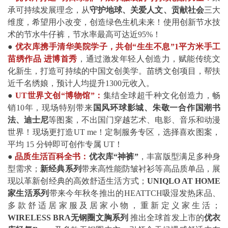
承可持续发展理念，从
守护地球、关爱人文、贡献社会
三大
维度，希望用小改变，创造绿色生机未来！使用创新节水技
术的节水牛仔裤，节水率最高可达近95%！
●
优衣库携手清华美院学子，共创“生生不息”1平方米手工
苗绣作品 进博首秀
，通过激发年轻人创造力，赋能传统文
化新生，打造可持续的中国文创美学。苗绣文创项目，帮扶
近千名绣娘，预计人均提升1300元收入。
●
UT
世界文创“博物馆”：
集结全球超千种文化创造力，畅
销10年，现场特别带来
国风环球影城、朱敬一合作国潮书
法、迪士尼
等图案，不出国门穿越艺术、电影、音乐和动漫
世界！现场更打造UT me！定制服务专区，选择喜欢图案，
平均 15 分钟即可创作专属 UT！
●
品质生活百科全书：
优衣库“神裤”
，丰富版型满足多种身
型需求；
新经典系列
带来高性能防皱衬衫等高品质单品，展
现以革新创经典的高效舒适生活方式；
UNIQLO AT HOME
家生活系列
带来今年秋冬推出的HEATTCH吸湿发热床品、
多款舒适居家服及居家小物，重新定义家生活；
WIRELESS BRA无钢圈文胸系列
推出全球首发上市的
优衣