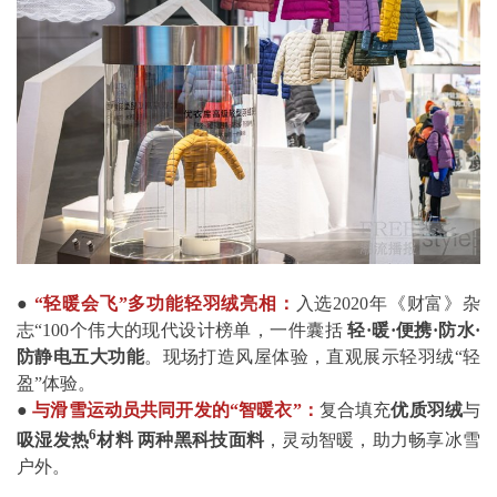
●
“轻暖会飞”多功能轻羽绒
亮相：
入选2020年《财富》杂
志“100个伟大的现代设计榜单，一件囊括
轻·暖·便携·防水·
防静电
五大功能
。现场打造风屋体验，直观展示轻羽绒“轻
盈”体验。
●
与滑雪运动员共同开发的“智暖衣”
：
复合填充
优质羽绒
与
6
吸湿发热
材料 两种黑科技面料
，灵动智暖，助力畅享冰雪
户外。