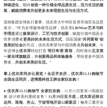
持续进化
，期待
创造一种引领全球品质生活，活力生活的服
装，赋能消费者共创更多未来理想生活与生活方式
。
迅销集团全球执行董事、优衣库大中华区首席市场官吴品慧
表示，“作为全球服饰领导品牌，优衣库
LifeWear艺术与科
学理念
通过
服装设计、工艺与技术创新
，赋能引领中国及全
世界消费者
更美好的未来生活方式
。回应国家
‘共同富裕’创
造美好社会
的号召，优衣库希望与中国消费者
共创未来
。今
年进博会
优衣库
特别打造‘
明日奇境’展馆
，同时推出
北京第
一家全球旗舰店
，将
创新商品和体验服务
，带给更多中国消
费者，
共创未来美好生活。
”
掌上优衣库同步云展览！全店齐欢庆，优衣库11.11购物节
全国全店同庆，进博黑科技王牌全家狂欢购！
● 优衣库11.11购物节 全家狂欢购
，11月11日更有+J高级轻
奢 设计师系列重磅发售！
11月19日至月底，优衣库还将在
达州、珠海、舟山、宁波等地开设12家新店
！畅享三重开业