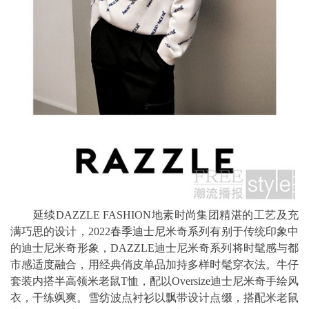
延续DAZZLE FASHION地素时尚集团精湛的工艺及充
满巧思的设计，2022春季迪士尼米奇系列有别于传统印象中
的迪士尼米奇形象，DAZZLE迪士尼米奇系列将时髦感与都
市感适度融合，用经典俏皮单品加持多样时髦穿衣法。牛仔
套装内搭半高领米老鼠T恤，配以Oversize迪士尼米奇手绘风
衣，干练飒爽。雪纺波点衬衫以飘带设计点缀，搭配米老鼠