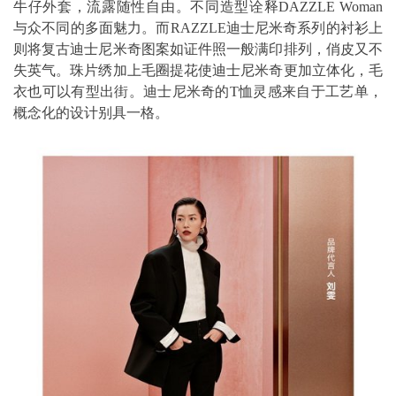
牛仔外套，流露随性自由。不同造型诠释DAZZLE Woman
与众不同的多面魅力。而RAZZLE迪士尼米奇系列的衬衫上
则将复古迪士尼米奇图案如证件照一般满印排列，俏皮又不
失英气。珠片绣加上毛圈提花使迪士尼米奇更加立体化，毛
衣也可以有型出街。迪士尼米奇的T恤灵感来自于工艺单，
概念化的设计别具一格。