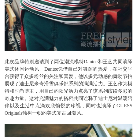
此次品牌特别邀请到了两位潮流模特Dantee和王艺共同演绎
美式休闲运动风。Dantee凭借自己对舞蹈的热爱，在社交平
台获得了众多粉丝的关注和喜爱，他以多元动感的舞动节拍
展现了迪士尼米奇滑雪俱乐部系列的满满活力。王艺作为模
特和时尚博主，用自己的阳光活力点亮了该系列缤纷多彩的
奇趣力量。这对充满魅力的搭档共同诠释了迪士尼对温暖陪
伴以及生活中点滴欢欣愉悦的珍视，同时也演绎了GUESS
Originals独树一帜的美式复古回潮风。