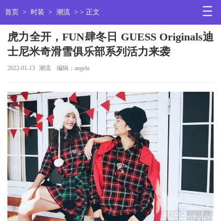
首页
>
时装
>
潮流
> > 正文
虎力全开，FUN肆冬日 GUESS Originals迪
士尼米奇滑雪俱乐部系列活力来袭
2022-01-13
潮流
编辑：angela