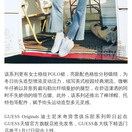
该系列更有女士格纹POLO裙，亮眼配色格纹分秒吸睛，为
冬日街头造型增添灵动活力，续写美式校园经典潮流。微喇
牛仔裤以异形剪裁勾勒出纤细曼妙的腿型，在舒适潇洒的同
时不失娇俏的细节点缀。此外，该系列还推出了棒球帽、托
特包等配件，赋予街头运动造型多元灵感。
GUESS Originals 迪士尼米奇滑雪俱乐部系列即日起在
GUESS天猫官方旗舰店抢先发售，GUESS各大线下精选门
店将于1月17日同步上线。