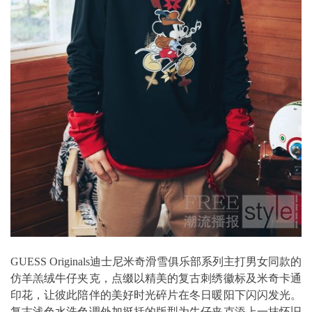
GUESS Originals迪士尼米奇滑雪俱乐部系列主打男女同款的
仿羊羔绒牛仔夹克，点缀以精美的复古刺绣徽标及米奇卡通
印花，让彼此陪伴的美好时光碎片在冬日暖阳下闪闪发光。
复古浅色水洗色调外加挺括的版型为牛仔夹克添上一抹怀旧