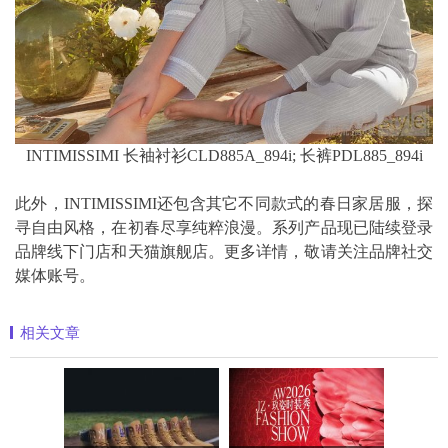
INTIMISSIMI 长袖衬衫CLD885A_894i; 长裤PDL885_894i
此外，INTIMISSIMI还包含其它不同款式的春日家居服，探
寻自由风格，在初春尽享纯粹浪漫。系列产品现已陆续登录
品牌线下门店和天猫旗舰店。更多详情，敬请关注品牌社交
媒体账号。
相关文章