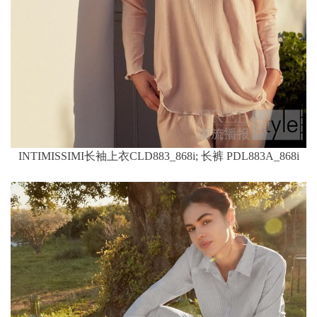
INTIMISSIMI长袖上衣CLD883_868i; 长裤 PDL883A_868i