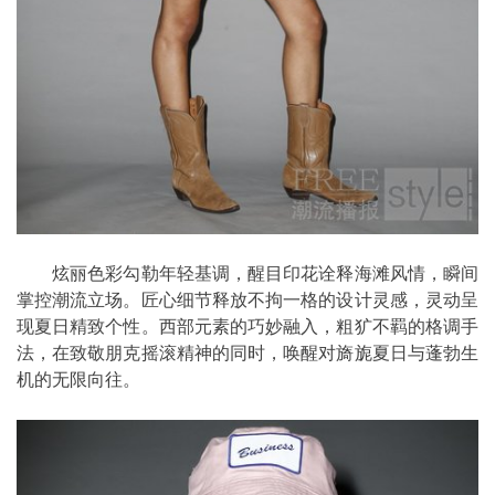
炫丽色彩勾勒年轻基调，醒目印花诠释海滩风情，瞬间
掌控潮流立场。匠心细节释放不拘一格的设计灵感，灵动呈
现夏日精致个性。西部元素的巧妙融入，粗犷不羁的格调手
法，在致敬朋克摇滚精神的同时，唤醒对旖旎夏日与蓬勃生
机的无限向往。