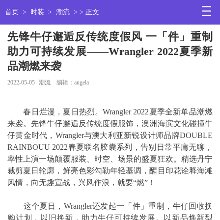
首页
>
时装
>
潮流
> > 正文
先锋牛仔邂逅反传统度假风 一「件」重制
助力可持续发展——Wrangler 2022夏季新
品潮燃来袭
2022-05-05
潮流
编辑：angela
春日烂漫，夏日热烈。Wrangler 2022夏季全新单品潮燃
来袭。先锋牛仔邂逅反传统度假服饰，澳洲海滨文化碰撞牛
仔黄金时代，Wrangler与澳大利亚新锐设计师品牌DOUBLE
RAINBOUU 2022春夏联名胶囊系列，告别日常平庸无聊，
率性上演一场颠覆服装、时空、场景的盛夏狂欢。精选丹宁
裁剪夏日轮廓，鲜亮色彩勾勒年轻基调，醒目印花诠释海滩
风情，向无趣宣战，兴风作浪，就要“燃”！
这个夏日，Wrangler还发起一「件」重制，牛仔回收换
购计划，以旧换新，助力牛仔可持续发展。以新品焕新型