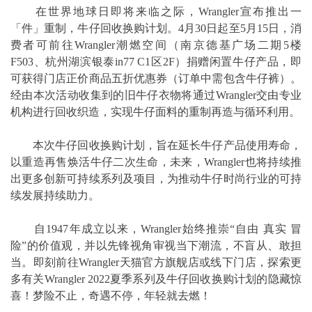
在世界地球日即将来临之际，Wrangler宣布推出一
「件」重制，牛仔回收换购计划。4月30日起至5月15日，消
费者可前往Wrangler潮燃空间（南京德基广场二期5楼
F503、杭州湖滨银泰in77 C1区2F）捐赠闲置牛仔产品，即
可获得门店正价商品五折优惠券（订单中需包含牛仔裤）。
经由本次活动收集到的旧牛仔衣物将通过Wrangler交由专业
机构进行回收织造，实现牛仔面料的重制再造与循环利用。
本次牛仔回收换购计划，旨在延长牛仔产品使用寿命，
以重造再售焕活牛仔二次生命，未来，Wrangler也将持续推
出更多创新可持续系列及项目，为推动牛仔时尚行业的可持
续发展持续助力。
自1947年成立以来，Wrangler始终推崇“自由 真实 冒
险”的价值观，并以先锋视角审视当下潮流，不盲从、敢担
当。即刻前往Wrangler天猫官方旗舰店或线下门店，探索更
多有关Wrangler 2022夏季系列及牛仔回收换购计划的隐藏惊
喜！梦险不止，奇遇不停，年轻就去燃！