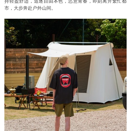
持轻盈舒适，追逐自由本色，恣意青春，即刻离开繁忙都
市，大步奔赴户外山间。