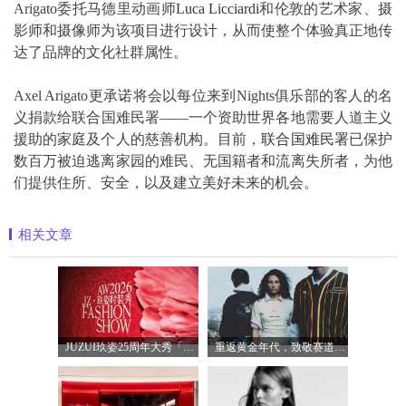
Arigato委托马德里动画师
Luca Licciardi
和伦敦的艺术家、摄
影师和摄像师为该项目进行设计，从而使整个体验真正地传
达了品牌的文化社群属性。
Axel Arigato更承诺将会以每位来到Nights俱乐部的客人的名
义捐款给联合国难民署——一个资助世界各地需要人道主义
援助的家庭及个人的慈善机构。目前，
联合国难民署
已保护
数百万被迫逃离家园的难民、无国籍者和流离失所者，为他
们提供住所、安全，以及建立美好未来的机会。
相关文章
JUZUI玖姿25周年大秀「循光新生」 光起二
重返黄金年代，致敬赛道传奇 PUMA携手M