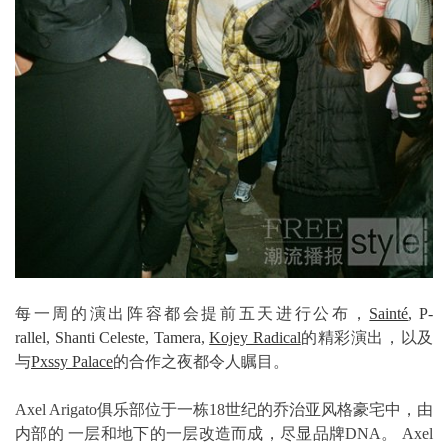
每一周的演出阵容都会提前五天进行公布，
Sainté
,
P-
rallel
,
Shanti Celeste
,
Tamera
,
Kojey Radical
的精彩演出，以及
与
Pxssy Palace
的合作之夜都令人瞩目。
Axel Arigato俱乐部位于一栋18世纪的乔治亚风格豪宅中，由
内部的 一层和地下的一层改造而成，尽显品牌DNA。 Axel