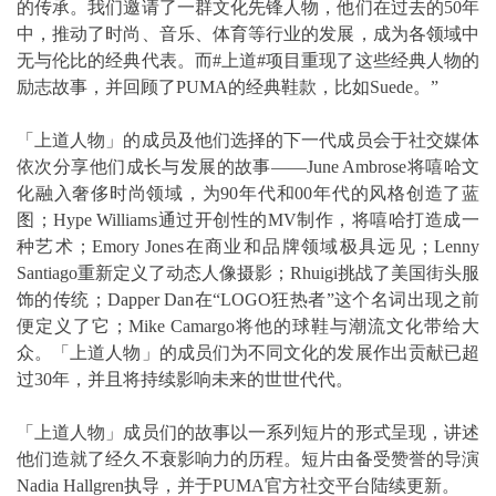
的传承。我们邀请了一群文化先锋人物，他们在过去的50年
中，推动了时尚、音乐、体育等行业的发展，成为各领域中
无与伦比的经典代表。而#上道#项目重现了这些经典人物的
励志故事，并回顾了PUMA的经典鞋款，比如Suede。”
「上道人物」的成员及他们选择的下一代成员会于社交媒体
依次分享他们成长与发展的故事——June Ambrose将嘻哈文
化融入奢侈时尚领域，为90年代和00年代的风格创造了蓝
图；Hype Williams通过开创性的MV制作，将嘻哈打造成一
种艺术；Emory Jones在商业和品牌领域极具远见；Lenny
Santiago重新定义了动态人像摄影；Rhuigi挑战了美国街头服
饰的传统；Dapper Dan在“LOGO狂热者”这个名词出现之前
便定义了它；Mike Camargo将他的球鞋与潮流文化带给大
众。「上道人物」的成员们为不同文化的发展作出贡献已超
过30年，并且将持续影响未来的世世代代。
「上道人物」成员们的故事以一系列短片的形式呈现，讲述
他们造就了经久不衰影响力的历程。短片由备受赞誉的导演
Nadia Hallgren执导，并于PUMA官方社交平台陆续更新。