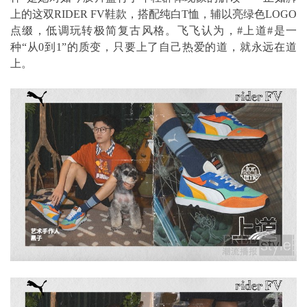
上的这双RIDER FV鞋款，搭配纯白T恤，辅以亮绿色LOGO
点缀，低调玩转极简复古风格。飞飞认为，#上道#是一
种“从0到1”的质变，只要上了自己热爱的道，就永远在道
上。