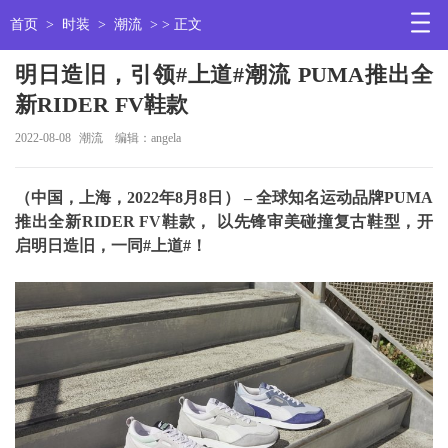
首页
>
时装
>
潮流
> > 正文
明日造旧，引领#上道#潮流 PUMA推出全
新RIDER FV鞋款
2022-08-08
潮流
编辑：angela
（中国，上海，2022年8月8日） – 全球知名运动品牌PUMA
推出全新RIDER FV鞋款， 以先锋审美碰撞复古鞋型，开
启明日造旧，一同#上道#！