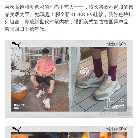
喜欢高饱和度色彩的时尚手艺人一一，擅长将毫不起眼的饰
品变废为宝。她玩趣上脚全新RIDER FV鞋款，缤纷色块排
列组合，释放新世代时髦内核，搭配美式复古校园风单品，
瞬间回归千禧年代。