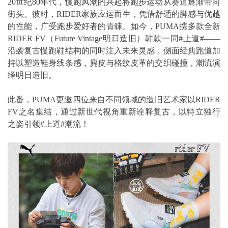
20世纪80年代，慢跑风潮的兴起将跑步运动从赛道逐渐带向
街头。彼时，RIDER家族应运而生，凭借舒适的脚感与优越
的性能，广受跑步爱好者的青睐。如今，PUMA携多款全新
RIDER FV（Future Vintage明日造旧）鞋款一同#上道#——
沿袭复古慢跑鞋结构的同时注入未来灵感，侧面经典跑道加
持以塑造鞋身线条感，麂皮与格纹皮革的交织碰撞，潮流演
绎明日造旧。
此番，PUMA更邀四位来自不同领域的造旧艺术家以RIDER
FV之名集结，通过新世代视角重新诠释复古，以特立独行
之姿引领#上道#潮流！