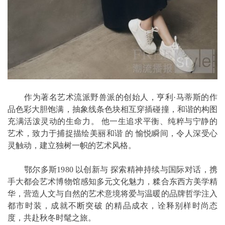
作为著名艺术流派野兽派的创始人，亨利·马蒂斯的作
品色彩大胆饱满，抽象线条色块相互穿插碰撞，和谐的构图
充满活泼灵动的生命力。 他一生追求平衡、纯粹与宁静的
艺术，致力于捕捉描绘美丽和谐 的 愉悦瞬间，令人深受心
灵触动，建立独树一帜的艺术风格。
鄂尔多斯1980 以创新与 探索精神持续与国际对话，携
手大都会艺术博物馆感知多元文化魅力，糅合东西方美学精
华，营造人文与自然的艺术意境将爱与温暖的品牌哲学注入
都市时装，成就不断突破 的精品成衣，诠释别样时尚态
度，共赴秋冬时髦之旅。