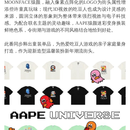
MOONFACE猿颜，融入像素点阵化的LOGO为街头属性增
添些许童真玩味；现代3D视效的吃豆人也成为设计灵感的
来源，圆润立体的形象则为整体带来强烈视效与电子科技
感。为配合联名主题的灵动趣味，AAPE猿颜迷彩变身换装
鲜艳色系，令街潮与游戏的不同风格结合地恰到好处。
此番同步释出童装单品，为热爱吃豆人游戏的亲子家庭量身
打造，作为迎新造型温馨装扮新年潮流街头。