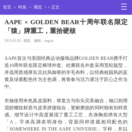
首页
>
时装
>
潮流
> > 正文
AAPE × GOLDEN BEAR十周年联名限定
「猿」牌重工，重拾硬核
2023-01-03
潮流
编辑：angela
AAPE首次与美国经典运动服饰品牌GOLDEN BEAR携手打
造10周年联名限定棒球外套。此番联名外套采用宽松版型，
并选用质感厚实且抗风御寒的羊毛布料，以经典校园风的蓝
黄及绿黄配色作为主色调，将青春与活力灌注于匠心之作当
中。
衣袖使用米色真皮面料，将复古与街头完美融合，袖口则用
混纺螺纹材质与皮革拼接组合，更耐磨损的同时独有别样质
感。细节设计中高度展现了重工工艺，衣身胸前绣有大型
「A」字体高调表明身份，背面同样搭载相同配色的
「SOMEWHERE IN THE AAPE UNIVERSE」字样，并以