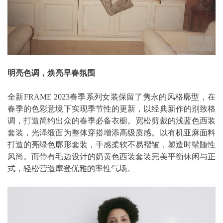
明亮色调，焕亮早春氛围
全新FRAME 2023春季系列女装保留了隽永的风格廓型，在
春季的色彩意境下实现季节性的更新，以经典新作的别致格
调，打造简约出众的春季必备衣橱。宽松剪裁的浅蓝色西装
套装，光泽缎面为整体穿搭增添高级质感。以有机亚麻面料
打造的亮绿色廓形套装，手感柔软不易褶皱，塑造时髦随性
风尚。而带有毛边设计的奶黄色西装套装完美平衡休闲与正
式，轻松营造摩登优雅的率性气场。