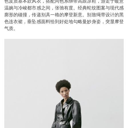
色皮质基本款风衣，搭配同色系绑带高跟凉鞋，游走于暖意
温婉与冷峻都市感之间，张弛有度。经典蛇纹图案与现代感
廓形的碰撞，传递别具一格的摩登新意。别致绳带设计的黑
色连衣裙，垂坠感面料恰到好处地勾略曼妙身姿，突显摩登
气质。