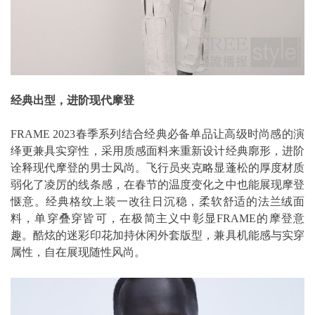
经典出型，进阶现代摩登
FRAME 2023春季系列结合经典必备单品让高级时尚感的演
绎更兼具实穿性，采用质感面料来重新设计经典廓形，进阶
诠释现代摩登的男士风尚。飞行员夹克略显蓬松的厚度材质
弱化了凌厉的线条感，在春节的温度变化之中也能展现摩登
惬意。经典格纹上装一改往日沉稳，柔软舒适的法兰绒面
料，单穿叠穿皆可，在极简主义中彰显FRAME的摩登意
趣。酷炫的迷彩印花加持休闲外套版型，兼具机能感与实穿
属性，自在展现随性风尚。