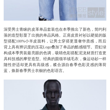
深受男士青睐的皮革单品套装也在本季推出了新色，简约利
落的造型彰显了出挑的单品风格。正肩皮质衬衫以硬挺的版
型搭配100%小羊皮面料，让男士穿搭更显奢华质感，而后
背上具有辨识度的压花Logo叠加了单品的酷感细节。霓虹绿
构成本季男装最亮眼的色调，吸睛色彩搭配尼龙材质打造更
具科技感的摩登造型。经典的圆领羊绒毛衣，像运动衫一样
随性舒适却更具有高级感，糅合源自春季色彩灵感的薄荷
蓝，焕新春季男士衣橱的色彩语言。