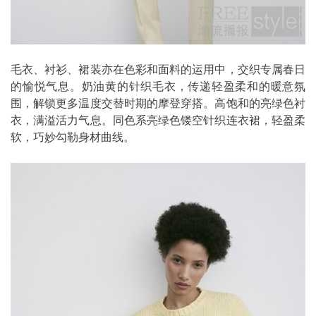
毛衣、衬衫、裙装亦在色彩和面料的运用中，交织专属春日
的愉悦气息。奶油黄的针织毛衣，传递轻盈柔和的暖意氛
围，解锁更多温度交替时期的摩登穿搭。高饱和的亮绿色衬
衣，满溢活力气息。同色系亮绿色镂空针织连衣裙，轻盈柔
软，巧妙勾勒身材曲线。