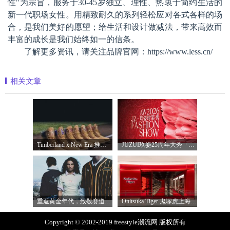
性"为宗旨，服务于30-45岁独立、理性、热衷于简约生活的
新一代职场女性。用精致耐久的系列轻松应对各式各样的场
合，是我们美好的愿望；给生活和设计做减法，带来高效而
丰富的成长是我们始终如一的信条。
了解更多资讯，请关注品牌官网：https://www.less.cn/
相关文章
Timberland x New Era 推出全新联名系列，以经
JUZUI玖姿25周年大秀「循光新生」 光起二
重返黄金年代，致敬赛道传奇 PUMA携手M
Onitsuka Tiger 鬼塚虎上海环贸 iapm 概念店盛
Copyright © 2002-2019 freestyle潮流网 版权所有