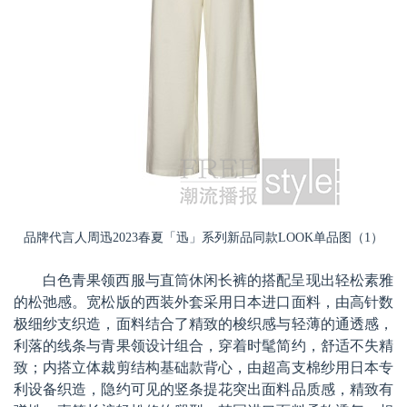
品牌代言人周迅2023春夏「迅」系列新品同款LOOK单品图（1）
白色青果领西服与直筒休闲长裤的搭配呈现出轻松素雅
的松弛感。宽松版的西装外套采用日本进口面料，由高针数
极细纱支织造，面料结合了精致的梭织感与轻薄的通透感，
利落的线条与青果领设计组合，穿着时髦简约，舒适不失精
致；内搭立体裁剪结构基础款背心，由超高支棉纱用日本专
利设备织造，隐约可见的竖条提花突出面料品质感，精致有