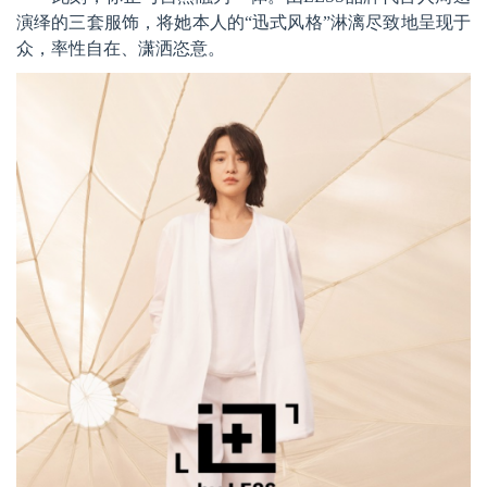
演绎的三套服饰，将她本人的“迅式风格”淋漓尽致地呈现于
众，率性自在、潇洒恣意。