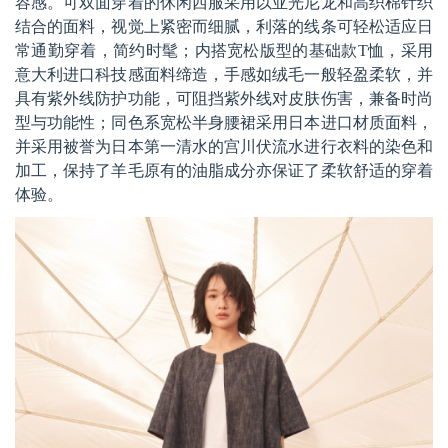
容感。可双面穿着的休闲西服采用以亚光尼龙和高织棉针织
结合的面料，视觉上紧密而细腻，利落的线条可轻松适应日
常通勤穿着，简约时髦；内搭宽松版型的基础款T恤，采用
意大利进口科技感面料缔造，手感如绒毛一般轻盈柔软，并
具有紫外线防护功能，可阻挡紫外线对皮肤伤害，兼备时尚
型与功能性；同色系宽松半身腰裙采用日本进口材质面料，
并采用被誉为日本第一清水的宫川伏流水进行衣料的染色和
加工，保持了羊毛原有的油脂成分亦保证了柔软舒适的穿着
体验。