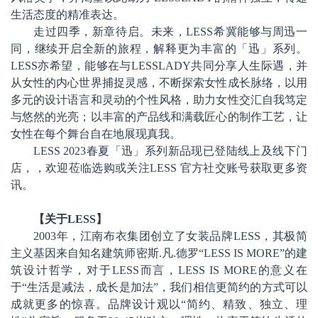
生活态度的精准表达。
走过四季，新章待启。未来，LESS希冀能够与周迅一
同，继续开启全新的旅程，解释更为丰富的「迅」系列。
LESS亦希望，能够在与LESSLADY共同分享人生际遇，并
从女性的内心世界捕捉灵感，不断探索女性成长脉络，以用
多元的设计语言和灵动的个性风格，助力女性交汇自我笃定
与悠然的光亮；以丰富的产品线和满载匠心的制作工艺，让
女性在每个舞台自在地展现真我。
LESS 2023春夏「迅」系列新品现已登陆线上及线下门
店，，欢迎莅临选购或关注LESS 官方社交账号获取更多资
讯。
【关于LESS】
2003年，江南布衣集团创立了女装品牌LESS，其极简
主义基因来自知名建筑师密斯.凡.德罗“LESS IS MORE”的建
筑设计哲学，对于LESS而言，LESS IS MORE的意义在
于“生活是减法，成长是加法”，我们相信更简约的方式可以
成就更多的惊喜。品牌设计观以“简约、精致、独立、理