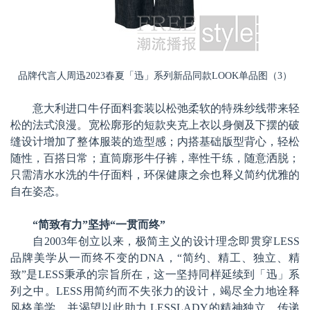
品牌代言人周迅2023春夏「迅」系列新品同款LOOK单品图（3）
意大利进口牛仔面料套装以松弛柔软的特殊纱线带来轻
松的法式浪漫。宽松廓形的短款夹克上衣以身侧及下摆的破
缝设计增加了整体服装的造型感；内搭基础版型背心，轻松
随性，百搭日常；直筒廓形牛仔裤，率性干练，随意洒脱；
只需清水水洗的牛仔面料，环保健康之余也释义简约优雅的
自在姿态。
“简致有力”坚持“一贯而终”
自2003年创立以来，极简主义的设计理念即贯穿LESS
品牌美学从一而终不变的DNA，“简约、精工、独立、精
致”是LESS秉承的宗旨所在，这一坚持同样延续到「迅」系
列之中。LESS用简约而不失张力的设计，竭尽全力地诠释
风格美学，并渴望以此助力 LESSLADY的精神独立，传递