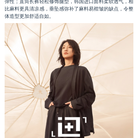
弹性；直筒长裤轻松修饰腿型，韩国进口面料柔软透气，相
比麻料更具清凉感，垂坠感弥补了麻料易褶皱的缺点，令整
体造型更加舒适自如。