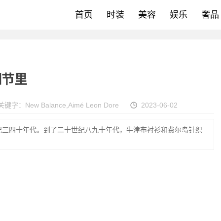
首页
时装
美容
娱乐
奢品
细节里
关键字：
New Balance
,
Aimé Leon Dore
2023-06-02
纪三四十年代。到了二十世纪八九十年代，牛津布衬衫和费尔岛针织