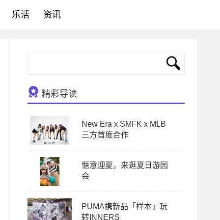
乐活
资讯
精彩导读
New Era x SMFK x MLB
三方首度合作
惬意迎夏，来逛夏日游园
会
PUMA携新品「样本」玩
转INNERS