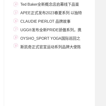
季系列LOOKBOOK
Ted Baker全新概念店启幕线下品鉴
会 英伦新绎，万
APEE正式发布2023春夏系列 以独特
视角解读Y2K千禧
CLAUDIE PIERLOT 品牌故事
UGG®发布全新PRIDE骄傲系列，携
手全球合作伙伴太
OYSHO_SPORT YOGA国际巡回之
旅到达上海 一起“练就瑜
斯凯奇正式官宣运动系列品牌大使陈
小纭 倾情呈