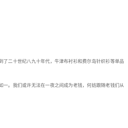
到了二十世纪八九十年代，牛津布衬衫和费尔岛针织衫等单品
。
如一。我们或许无法在一夜之间成为老钱，何妨跟随老钱们从