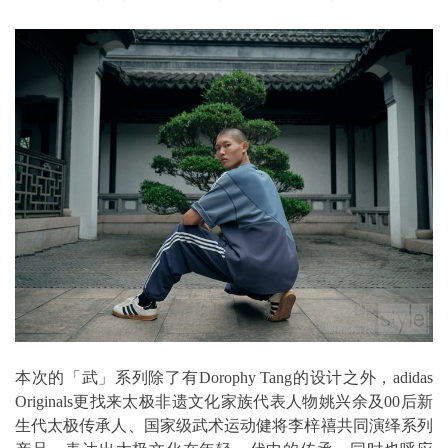
本次的「武」系列除了有Dorophy Tang的设计之外，adidas
Originals更找来太极非遗文化家族代表人物姚兴余及00后新
生代太极传承人、国家级武术运动健将李梓禧共同演绎系列