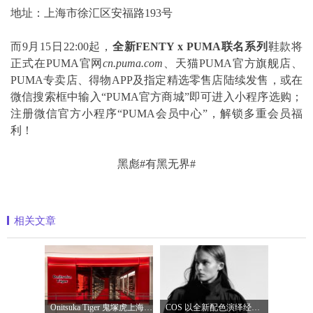
地址：上海市徐汇区安福路193号
而9月15日22:00起，
全新
FENTY x PUMA
联名系列
鞋款将
正式在PUMA官网
cn.puma.com
、天猫PUMA官方旗舰店、
PUMA专卖店、得物APP及指定精选零售店陆续发售，或在
微信搜索框中输入“PUMA官方商城”即可进入小程序选购；
注册微信官方小程序“PUMA会员中心”，解锁多重会员福
利！
黑彪#有黑无界#
相关文章
Onitsuka Tiger 鬼塚虎上海环贸 iapm 概念店盛
COS 以全新配色演绎经典漏斗领风衣