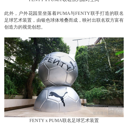
此外，户外花园里坐落着PUMA与FENTY联手打造的联名
足球艺术装置，由银色球体堆叠而成，映衬出联名双方富有
创造力的视觉创想。
FENTY x PUMA联名足球艺术装置