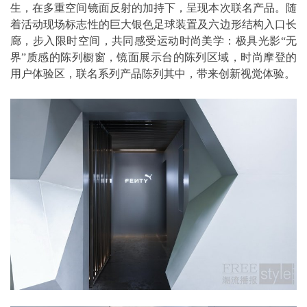
生，在多重空间镜面反射的加持下，呈现本次联名产品。随
着活动现场标志性的巨大银色足球装置及六边形结构入口长
廊，步入限时空间，共同感受运动时尚美学：极具光影“无
界”质感的陈列橱窗，镜面展示台的陈列区域，时尚摩登的
用户体验区，联名系列产品陈列其中，带来创新视觉体验。