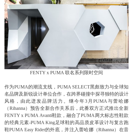
FENTY x PUMA 联名系列限时空间
作为PUMA的潮流支线，PUMA SELECT黑彪致力与全球知
名品牌及新锐设计单位合作，在跨界碰撞中探寻独特的设计
风格，由此迸发品牌活力。继今年3月PUMA与蕾哈娜
（Rihanna）预告全新合作关系后，此番双方正式推出全新
FENTY x PUMA Avanti鞋款，融合了PUMA两大标志性鞋款
的经典元素-PUMA King足球鞋的高品质皮革设计与复古跑
鞋PUMA Easy Rider的外底，并注入蕾哈娜（Rihanna）在音