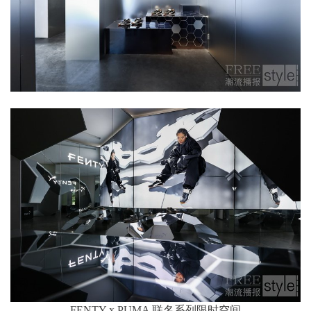
FENTY x PUMA 联名系列限时空间