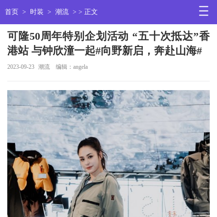
首页
>
时装
>
潮流
> > 正文
可隆50周年特别企划活动 “五十次抵达”香
港站 与钟欣潼一起#向野新启，奔赴山海#
2023-09-23
潮流
编辑：angela