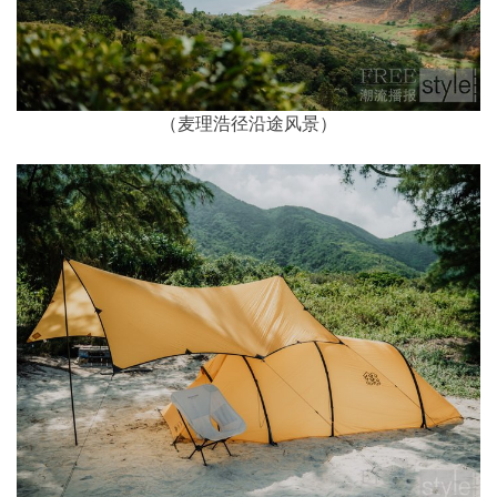
（麦理浩径沿途风景）