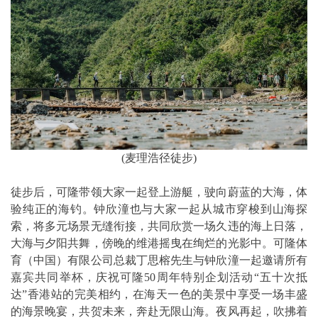
(麦理浩径徒步)
徒步后，可隆带领大家一起登上游艇，驶向蔚蓝的大海，体
验纯正的海钓。钟欣潼也与大家一起从城市穿梭到山海探
索，将多元场景无缝衔接，共同欣赏一场久违的海上日落，
大海与夕阳共舞，傍晚的维港摇曳在绚烂的光影中。可隆体
育（中国）有限公司总裁丁思榕先生与钟欣潼一起邀请所有
嘉宾共同举杯，庆祝可隆50周年特别企划活动“五十次抵
达”香港站的完美相约，在海天一色的美景中享受一场丰盛
的海景晚宴，共贺未来，奔赴无限山海。夜风再起，吹拂着