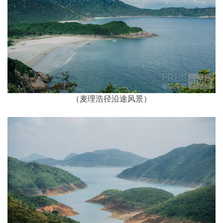
（麦理浩径沿途风景）