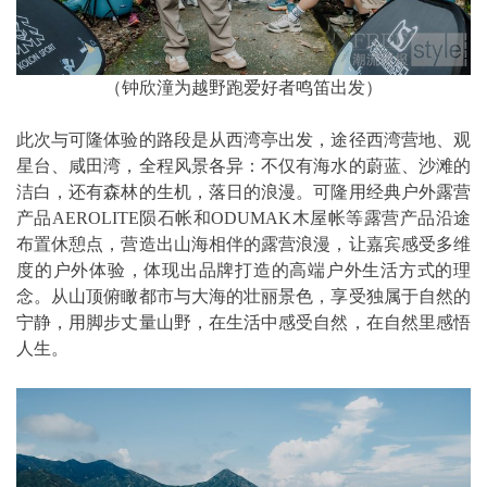
（钟欣潼为越野跑爱好者鸣笛出发）
此次与可隆体验的路段是从西湾亭出发，途径西湾营地、观
星台、咸田湾，全程风景各异：不仅有海水的蔚蓝、沙滩的
洁白，还有森林的生机，落日的浪漫。可隆用经典户外露营
产品AEROLITE陨石帐和ODUMAK木屋帐等露营产品沿途
布置休憩点，营造出山海相伴的露营浪漫，让嘉宾感受多维
度的户外体验，体现出品牌打造的高端户外生活方式的理
念。从山顶俯瞰都市与大海的壮丽景色，享受独属于自然的
宁静，用脚步丈量山野，在生活中感受自然，在自然里感悟
人生。