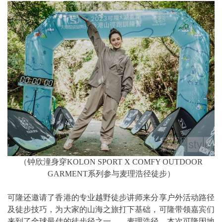
（钟欣潼身穿KOLON SPORT X COMFY OUTDOOR
GARMENT系列参与麦理浩径徒步）
可隆还邀请了香港的专业越野徒步讲师来分享户外活动路径
及徒步技巧，为大家的山海之旅打下基础，可隆带领嘉宾们
来到了全球最佳的徒步径之一——麦理浩径。本次可隆因地