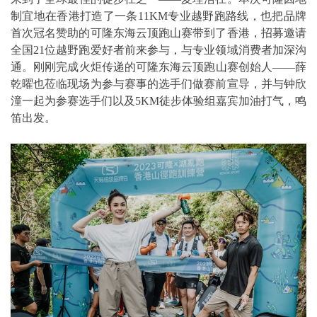
制宜地在香港打造了一条11KM专业越野跑路线，也把品牌
首次冠名赞助的可隆东海云顶跑山赛带到了香港，招募邀请
全国21位越野跑爱好者前来参与，与专业领域消费者加深沟
通。刚刚完成火炬传递的可隆东海云顶跑山赛创始人——薛
乾曜也莅临现场为参与赛事的选手们做赛前宣导，并与钟欣
潼一起为参赛选手们以及5KM徒步体验组嘉宾加油打气，鸣
笛出发。