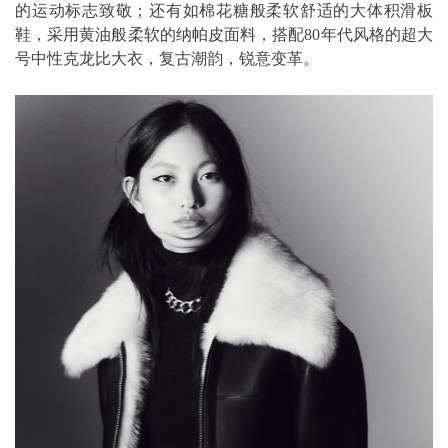
的运动标志致敬；还有如棉花糖般柔软舒适的大体积滑板
鞋，采用黄油般柔软的纳帕皮面料，搭配80年代风格的超大
号中性克龙比大衣，复古潮韵，锐意变革。