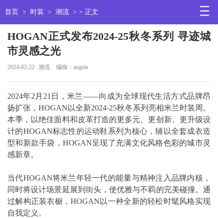
首页
>
时装
>
潮流
> > 正文
HOGAN正式发布2024-25秋冬系列 寻迹城
市灵感之光
2024-02-22
潮流
编辑：angela
2024年2月21日，米兰——向成为全球现代生活方式品牌昂
扬扩张，HOGAN以全新2024-25秋冬系列亮相米兰时装周。
本季，以绝佳面料和皮革打造的更多元、更创新、更升级设
计的HOGAN标志性的运动鞋系列为核心，辅以全套成衣造
型和新款手袋，HOGAN呈现了充满文化风格色彩的城市灵
感新章。
当代HOGAN将米兰年轻一代的能量与精神注入品牌内核，
同时将设计场景延展到街头，使优雅与不羁的完美碰撞。通
过解构正装衣橱，HOGAN以一种全新的轻松时髦风格实现
自我定义。