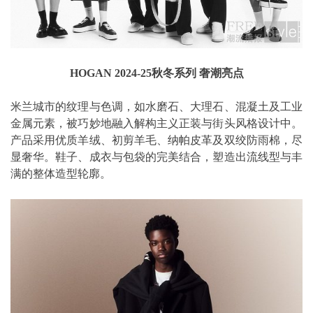
HOGAN 2024-25秋冬系列 奢潮亮点
米兰城市的纹理与色调，如水磨石、大理石、混凝土及工业
金属元素，被巧妙地融入解构主义正装与街头风格设计中。
产品采用优质羊绒、初剪羊毛、纳帕皮革及双绞防雨棉，尽
显奢华。鞋子、成衣与包袋的完美结合，塑造出流线型与丰
满的整体造型轮廓。