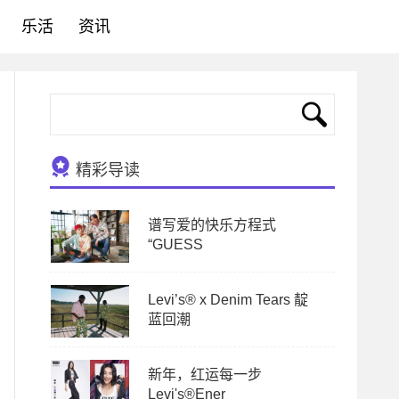
乐活
资讯
精彩导读
谱写爱的快乐方程式
“GUESS
Levi’s® x Denim Tears 靛
蓝回潮
新年，红运每一步
Levi's®Ener