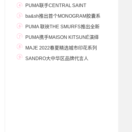
温，解锁心动穿
PUMA联手CENTRAL SAINT
MARTINS首推Day Zero环保联名系列
ba&sh推出首个MONOGRAM胶囊系
列
PUMA 联袂THE SMURFS推出全新
联名系列 碰撞童趣，玩
PUMA携手MAISON KITSUNÉ演绎
运动风格中的优雅日常
MAJE 2022春夏精选城市印花系列
SANDRO大中华区品牌代言人
Sunnee杨芸晴演绎2022春夏