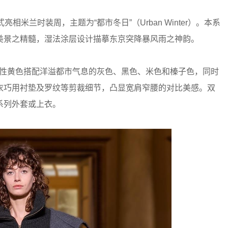
21日正式亮相米兰时装周，主题为“都市冬日”（Urban Winter）。本系
美景之精髓，湿法涂层设计描摹东京突降暴风雨之神韵。
列采用品牌标志性黄色搭配洋溢都市气息的灰色、黑色、米色和榛子色，同时
衣巧用衬垫及罗纹等剪裁细节，凸显宽肩窄腰的对比美感。双
系列外套或上衣。