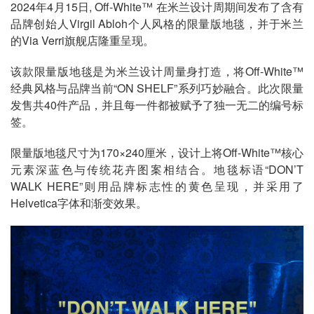
2024年4月15日, Off-White™ 在米兰设计周期间发布了含有
品牌创始人Virgil Abloh个人风格的限量版地毯，并于米兰
的Via Verri旗舰店隆重呈现。
该款限量版地毯是为米兰设计周量身打造，将Off-White™
经典风格与品牌当前“ON SHELF”系列巧妙融合。此次限量
发售共40件产品，并且每一件都被赋予了独一无二的编号标
签。
限量版地毯尺寸为170×240厘米，设计上将Off-White™核心
元素深蓝色与传统花卉图案相结合。地毯标语“DON’T
WALK HERE”则用品牌标志性的黄色呈现，并采用了
Helvetica字体和渐变效果。