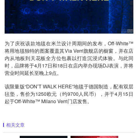
为了庆祝该款地毯在米兰设计周期间的发布，Off-White™
将用地毯独特的图案覆盖其Via Verri旗舰店的橱窗，并在店
内从地板到天花板全方位包裹以打造沉浸式体验。与此同
时，品牌将于4月17日和18日在店内举办现场DJ表演，并将
营业时间延长至晚上9点。
该限量版“DON’T WALK HERE”地毯于德国制造，配有双层
毡垫，售价为1250欧元（约9700人民币），并于4月15日
起于Off-White™ Milano Verri门店发售。
相关文章