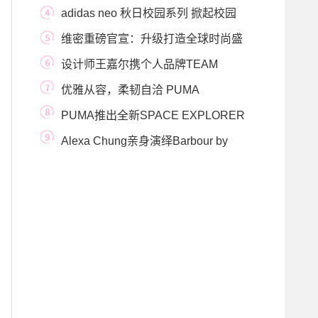
时空胶囊，探索内心
adidas neo 秋日校园系列 掀起校园
新风潮
维密重磅官宣：升级打造全球时尚盛
事，拥抱女
设计师王嘉尔携个人品牌TEAM
WANG抢先登陆FARFETC
优雅从容，柔韧自洽 PUMA
SELECT 推出全新“OWN TH
PUMA推出全新SPACE EXPLORER
系列
Alexa Chung亲身演绎Barbour by
ALEXACHUNG 2022年秋冬系列