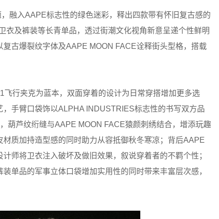
格为主题，融入AAPE标志性的绿色迷彩，释出四款带有怀旧复古感的
、卫衣及裤装等长青单品，透过街潮文化视角新意呈递个性鲜明
古爆裂纹字体及AAPE MOON FACE诠释街头型格，搭载
典MA-1飞行夹克为蓝本，双面穿着的设计为日常穿搭增加更多选
臂口袋饰以ALPHA INDUSTRIES标志性的书写双方品
，葫芦纹绗缝与AAPE MOON FACE猿颜刺绣结合，增添玩趣
材质加持造型感的同时助力从容抵御秋冬寒凉；背后AAPE
设计师将卫衣注入破坏及做旧效果，叙说穿着者的不羁个性；
裤装单品的军事立体口袋增加实用性的同时带来丰富层次感，