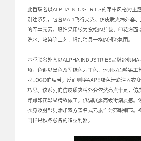
此番联名以ALPHA INDUSTRIES的军事风
别注系列，包含MA-1飞行夹克、仿皮质夹棉外套
的军事元素。服饰采用较为宽松的剪裁，印花方面以复
洗水、喷染等工艺，增加独具一格的潮流氛围。
本季联名外套以ALPHA INDUSTRIES品牌经
项，色调以黑色及军绿色为主色，运用双面喷染工艺，手
牌LOGO的绸带；反面则将AAPE绿色迷彩注入衣身
巧思。该系列的仿皮质夹棉外套依然亮点十足，仿皮
浮雕印花彰显精致做工，低调展露高级街潮质感。
衣身及肘部则添加双方签名式元素作为亮眼细节。
同样是秋冬必备的造型利器。