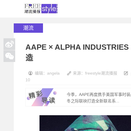
潮流
AAPE × ALPHA INDUST
造
编辑：angela
来源：freestyle潮流播报
10
今季，AAPE再度携手美国军事时装品
冬之际联袂打造全新联名系...