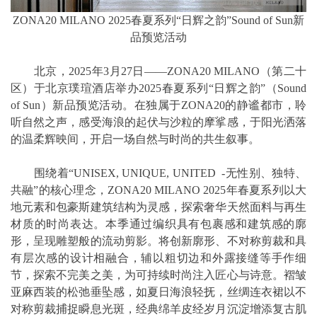
ZONA20 MILANO 2025春夏系列“日辉之韵”Sound of Sun新
品预览活动
北京，2025年3月27日——ZONA20 MILANO（第二十
区）于北京璞瑄酒店举办2025春夏系列“日辉之韵”（Sound
of Sun）新品预览活动。在独属于ZONA20的静谧都市，聆
听自然之声，感受海浪的起伏与沙粒的摩挲感，于阳光洒落
的温柔辉映间，开启一场自然与时尚的共生叙事。
围绕着“UNISEX, UNIQUE, UNITED -无性别、独特、
共融”的核心理念，ZONA20 MILANO 2025年春夏系列以大
地元素和包豪斯建筑结构为灵感，探索奢华天然面料与再生
材质的时尚表达。本季通过编织具有包裹感和建筑感的廓
形，呈现雕塑般的流动剪影。将创新廓形、不对称剪裁和具
有层次感的设计相融合，辅以粗切边和外露接缝等手作细
节，探索不完美之美，为可持续时尚注入匠心与诗意。褶皱
亚麻西装的松弛垂坠感，如夏日海浪轻抚，丝绸连衣裙以不
对称剪裁捕捉瞬息光斑，经典绵羊皮经岁月沉淀增添复古肌