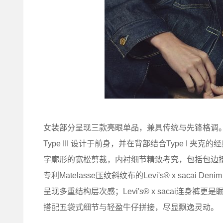
女装部分呈现三款亮眼单品，兼具传统与先锋格调。Levi's® 
Type III 设计于前身，并在背部结合Type I
字廓形的宽松剪裁，内衬细节精致考究，包括包边接
专利Matelasse压纹斜纹布的Levi's® x sacai Den
呈现多重结构层次感；Levi's® x sacai连
搭配五袋式细节与轻盈牛仔拼接，尽显飘逸灵动。