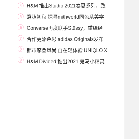
New Balance服装系列 用插画
H&M 推出Studio 2021春夏系列，致
敬自由无畏的遁
意趣初秋 探寻mithworld同色系美学
Converse再度联手Stüssy，重绎经
典CHUCK 70
合作更添色彩 adidas Originals发布
SUPERTURF ADVENTURE
都市摩登风尚 自在轻体验 UNIQLO X
Theory 2022春夏系
H&M Divided 推出2021 鬼马小精灵
系列，天生敢玩