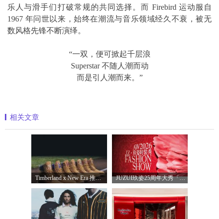
乐人与滑手们打破常规的共同选择。而 Firebird 运动服自
1967 年问世以来，始终在潮流与音乐领域经久不衰，被无
数风格先锋不断演绎。
“一双，便可掀起千层浪
Superstar 不随人潮而动
而是引人潮而来。”
相关文章
Timberland x New Era 推出全新联名系列，以经
JUZUI玖姿25周年大秀「循光新生」 光起二