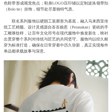
色鞋带形成视觉焦点；鞋身LOGO压印辅以定制波洛领带扣
（Bolo tie）挂饰，细节处尽显独特气质。
联名系列服饰以硬朗工装廓形为基底，融入马来西亚传
统工艺精髓。设计灵感源自峇峇娘惹（Peranakan）瓷砖的手
工雕琢纹样，让百年文化符号在现代服饰中焕发新生，映衬
出贯穿整个系列对传统与匠艺的共同坚守。服饰均以经久耐
穿为标准打造，确保在日常穿着中历久弥新，真正实现每件
单品都承载故事与深意。