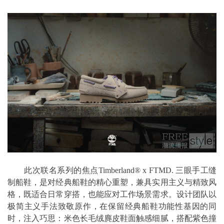
此次联名系列的焦点Timberland® x FTMD. 三眼手工缝
制船鞋，是对经典船鞋的精心重塑，兼具实用主义与精致风
格，既适合日常穿搭，也能应对工作场景需求。设计团队以
极简主义手法致敬原作，在保留经典船鞋功能性基因的同
时，注入巧思：米色长毛绒麂皮鞋面触感细腻，搭配紫色撞