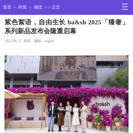
首页
>
时装
>
潮流
> > 正文
紫色絮语，自由生长 ba&sh 2025「臻奢」
系列新品发布会隆重启幕
2025-09-25
潮流
编辑：angela