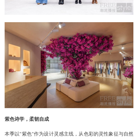
紫色诗学，柔韧自成
本季以"紫色"作为设计灵感主线，从色彩的灵性象征与自然