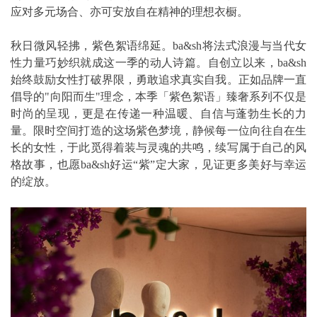
应对多元场合、亦可安放自在精神的理想衣橱。
秋日微风轻拂，紫色絮语绵延。ba&sh将法式浪漫与当代女
性力量巧妙织就成这一季的动人诗篇。自创立以来，ba&sh
始终鼓励女性打破界限，勇敢追求真实自我。正如品牌一直
倡导的"向阳而生"理念，本季「紫色絮语」臻奢系列不仅是
时尚的呈现，更是在传递一种温暖、自信与蓬勃生长的力
量。限时空间打造的这场紫色梦境，静候每一位向往自在生
长的女性，于此觅得着装与灵魂的共鸣，续写属于自己的风
格故事，也愿ba&sh好运“紫”定大家，见证更多美好与幸运
的绽放。