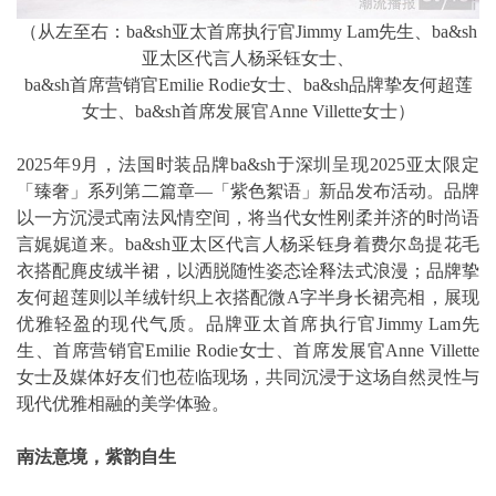
（从左至右：ba&sh亚太首席执行官Jimmy Lam先生、ba&sh
亚太区代言人杨采钰女士、
ba&sh首席营销官Emilie Rodie女士、ba&sh品牌挚友何超莲
女士、ba&sh首席发展官Anne Villette女士）
2025年9月，法国时装品牌ba&sh于深圳呈现2025亚太限定
「臻奢」系列第二篇章—「紫色絮语」新品发布活动。品牌
以一方沉浸式南法风情空间，将当代女性刚柔并济的时尚语
言娓娓道来。ba&sh亚太区代言人杨采钰身着费尔岛提花毛
衣搭配麂皮绒半裙，以洒脱随性姿态诠释法式浪漫；品牌挚
友何超莲则以羊绒针织上衣搭配微A字半身长裙亮相，展现
优雅轻盈的现代气质。品牌亚太首席执行官Jimmy Lam先
生、首席营销官Emilie Rodie女士、首席发展官Anne Villette
女士及媒体好友们也莅临现场，共同沉浸于这场自然灵性与
现代优雅相融的美学体验。
南法意境，紫韵自生