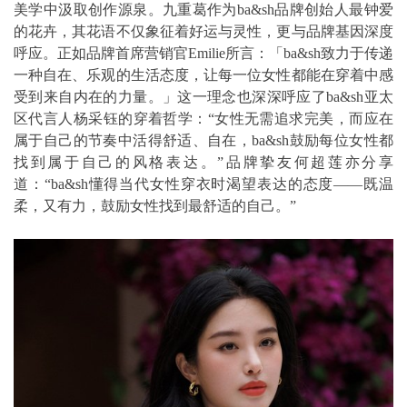
美学中汲取创作源泉。九重葛作为ba&sh品牌创始人最钟爱
的花卉，其花语不仅象征着好运与灵性，更与品牌基因深度
呼应。正如品牌首席营销官Emilie所言：「ba&sh致力于传递
一种自在、乐观的生活态度，让每一位女性都能在穿着中感
受到来自内在的力量。」这一理念也深深呼应了ba&sh亚太
区代言人杨采钰的穿着哲学：“女性无需追求完美，而应在
属于自己的节奏中活得舒适、自在，ba&sh鼓励每位女性都
找到属于自己的风格表达。”品牌挚友何超莲亦分享
道：“ba&sh懂得当代女性穿衣时渴望表达的态度——既温
柔，又有力，鼓励女性找到最舒适的自己。”