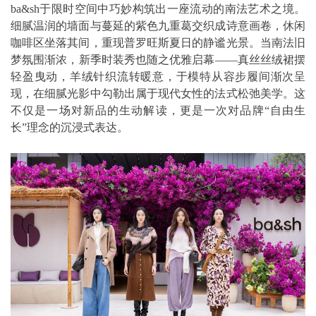
ba&sh于限时空间中巧妙构筑出一座流动的南法艺术之境。
细腻温润的墙面与蔓延的紫色九重葛交织成诗意画卷，休闲
咖啡区坐落其间，重现普罗旺斯夏日的静谧光景。当南法旧
梦氛围渐浓，新季时装秀也随之优雅启幕——真丝丝绒裙摆
轻盈曳动，羊绒针织流转暖意，于模特从容步履间渐次呈
现，在细腻光影中勾勒出属于现代女性的法式松弛美学。这
不仅是一场对新品的生动解读，更是一次对品牌“自由生
长”理念的沉浸式表达。