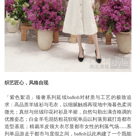
织艺匠心，风格自现
「紫色絮语」臻奢系列延续ba&sh对材质与工艺的极致追
求：高品质羊绒衫与毛衣，以细腻触感再现地中海暮色柔润
微光；真丝与丝绒印花衬衫及半裙，自然勾勒出满含格调的
优雅姿态；白金羊毛混纺粗花软呢单品以利落剪裁打造都市
造型基底；精裁羊皮领大衣尽显都市女性的利落气场......系
列单品游走于都市与度假之间，ba&sh以此构建了一个既能