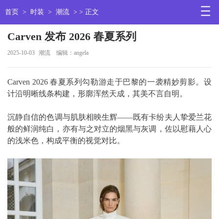
首页
>
时装
>
潮流
> > 正文
Carven 发布 2026 春夏系列
2025-10-03
潮流
编辑：angela
Carven 2026 春夏系列勾勒游走于巴黎的一袭精妙剪影。设
计沿明晰线条构建，形廓浑然天成，其美不言自明。
沉静自信的色调与肌肤相映生辉——既有卡纷夫人挚爱兰花
般的鲜润纯白，亦有与之对立的烟黑与灰调，佐以慰藉人心
的浅米色，构成平衡的视觉对比。