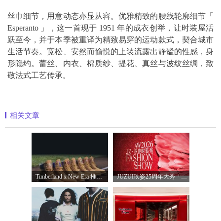
丝巾细节，用意动态亦显从容。优雅精致的腰线轮廓细节「
Esperanto 」，这一首现于 1951 年的成衣创举，让时装屋活
跃至今，并于本季被重译为精致易穿的运动款式，契合城市
生活节奏。宽松、安然而愉悦的上装流露出静谧的性感，身
形隐约。蕾丝、内衣、棉质纱、提花、真丝与波纹丝绸，致
敬法式工艺传承。
相关文章
Timberland x New Era 推出全新联名系列，以经
JUZUI玖姿25周年大秀「循光新生」 光起二