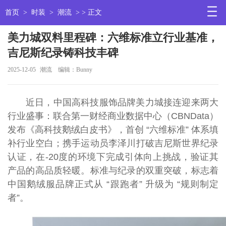
首页
>
时装
>
潮流
> > 正文
美力城双料里程碑：六维标准立行业基准，
吉尼斯纪录铸科技丰碑
2025-12-05
潮流
编辑：Bunny
近日，中国高科技服饰品牌美力城接连迎来两大
行业盛事：联合第一财经商业数据中心（CBNData）
发布《高科技鹅绒白皮书》，首创 “六维标准” 体系填
补行业空白；携手运动员李泽川打破吉尼斯世界纪录
认证，在-20度的环境下完成引体向上挑战，验证其
产品的高品质轻暖。标准与纪录的双重突破，标志着
中国鹅绒服品牌正式从 “跟跑者” 升级为 “规则制定
者”。