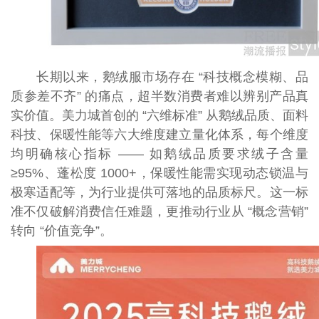
长期以来，鹅绒服市场存在 “科技概念模糊、品
质参差不齐” 的痛点，超半数消费者难以辨别产品真
实价值。美力城首创的 “六维标准” 从鹅绒品质、面料
科技、保暖性能等六大维度建立量化体系，每个维度
均明确核心指标 —— 如鹅绒品质要求绒子含量
≥95%、蓬松度 1000+，保暖性能需实现动态锁温与
极寒适配等，为行业提供可落地的品质标尺。这一标
准不仅破解消费信任难题，更推动行业从 “概念营销”
转向 “价值竞争”。