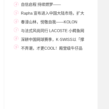
博 重磅发布首个
自信启程 持续燃梦——
Wrangler2021全新秋冬系列正
Rapha 宣布进入中国大陆市场，扩大
其全球业务版
春浸山林，悦敬自我——KOLON
SPORT 可隆SS23全新单
与法式风尚同行 LACOSTE 小鳄鱼网
球局喊你上场
深耕中国网球赛季，K·SWISS以「撑
你上场」为不变
不弄潮，才更COOL！殿堂级牛仔品
牌DENHAM携COOLMA