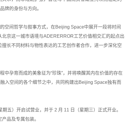
球品牌的身份与方向。
间哲学与叙事方式，在Beijing Space中展开一段将时间
北京这一城市语境与ADERERROR工艺价值相交汇的起点出
位擅长不同材料与物性表达的工艺创作者合作，进一步深化空
程中孕育而成的美象征为“珍珠”，并将唤醒其内在价值的存在
空间的各个细节之中，共同构建出Beijing Space独有而
6 日（星期五）开启试营业，并于 2 月 11 日（星期三）正式开业。
定产品及专属包装。