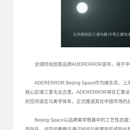
全球时尚创意品牌ADERERROR宣布，将于中国北京开设
ADERERROR Beijing Space作为继
核心区域三里屯太古里。ADERERROR将在汇
的空间语言与美学体系，正式推进其在中国市场的
Beijing Space以品牌美学根基中的工艺
而存在。该空间着眼于通过时间与积累所形成的长