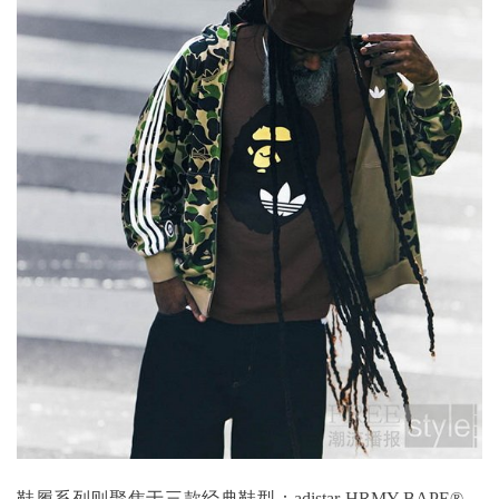
鞋履系列则聚焦于三款经典鞋型：adistar HRMY BAPE®、