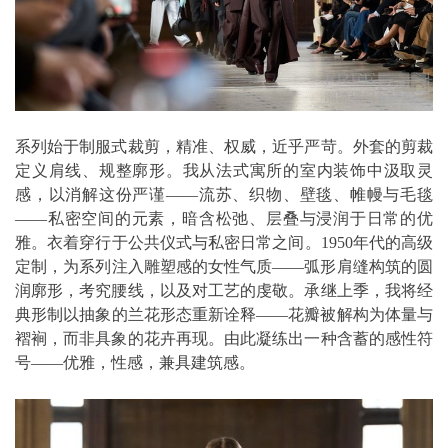
系列始于制服式裁剪，精准、权威，近乎严苛。外套的剪裁
定义肩线、规整廓形。我从法式寓所的室内装饰中汲取灵
感，以消解这份严谨——流苏、织物、壁毯、帷幔与毛毯
——私密空间的元素，暗含松弛、层叠与浸润于日常的优
雅。衣着穿行于公共仪式与私密日常之间。1950年代的高级
定制，为系列注入雕塑感的女性气质——弧形肩缝构筑的圆
润廓形，考究腰线，以及对工艺的虔敬。承继上季，我将经
典形制以抽象的兰花形态重新诠释——花瓣被解构为体量与
褶裥，而非具象的花卉再现。由此凝练出一种含蓄的感性符
号——优雅，性感，兼具建筑感。