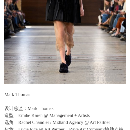
Mark Thomas
设计总监：Mark Thomas
造型：Emilie Kareh @ Management + Artists
选角：Rachel Chandler / Midland Agency @ Art Partner
化妆：Lucia Pica @ Art Partner，Rave Art Company协助支持