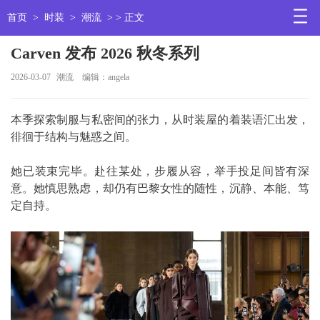
首页
>
时装
>
潮流
> > 正文
Carven 发布 2026 秋冬系列
2026-03-07
潮流
编辑：angela
本季探索制服与私密间的张力，从时装屋的着装语汇出发，
徘徊于结构与魅惑之间。
她已装束完毕。赴往某处，步履从容，举手投足间皆有深
意。她慎思熟虑，却仍有巴黎女性的随性，沉静、本能、笃
定自持。