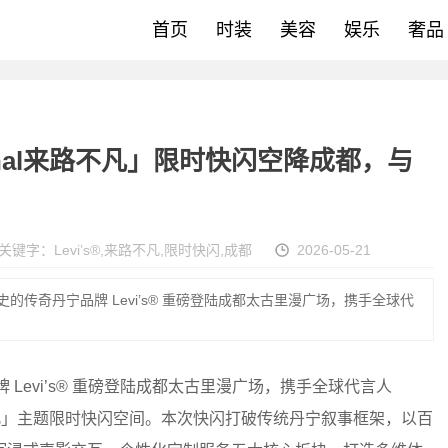
首页
时装
美容
娱乐
奢品
 Original来路不凡」限时快闪空降成都，与
关键字：
Levi’s®
,
来路不凡
,
限时快闪
,
成都
2026-05-21
百年历史的传奇丹宁品牌 Levi’s® 重磅登陆成都太古里漫广场，携手全球代
品牌 Levi’s® 重磅登陆成都太古里漫广场，携手全球代言人
nal来路不凡」主题限时快闪空间。本次快闪打破传统丹宁叙事框架，以百