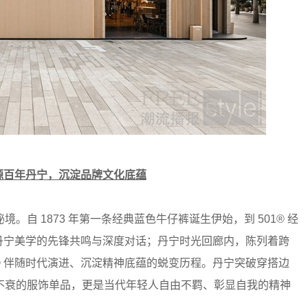
源百年丹宁，沉淀品牌文化底蕴
自 1873 年第一条经典蓝色牛仔裤诞生伊始，到 501® 经
与女性丹宁美学的先锋共鸣与深度对话；丹宁时光回廊内，陈列着跨
’s® 伴随时代演进、沉淀精神底蕴的蜕变历程。丹宁突破穿搭边
不衰的服饰单品，更是当代年轻人自由不羁、彰显自我的精神