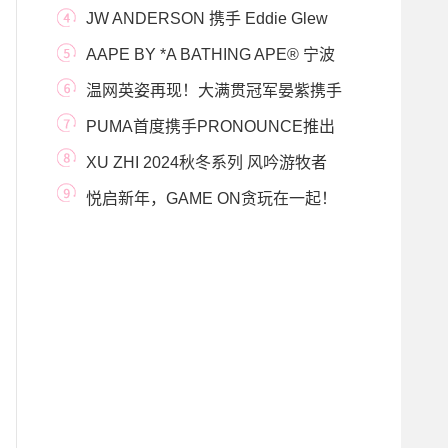
2020秋冬系列 灵感
JW ANDERSON 携手 Eddie Glew
于2026年米兰国际家具展期
AAPE BY *A BATHING APE® 宁波
K11专门店盛大启幕
温网英姿再现！大满贯冠军晏紫携手
网球小将致
PUMA首度携手PRONOUNCE推出
联名系列 以远古文明演绎
XU ZHI 2024秋冬系列 风吟游牧者
悦启新年，GAME ON贪玩在一起！
PUMA推出2025新年系