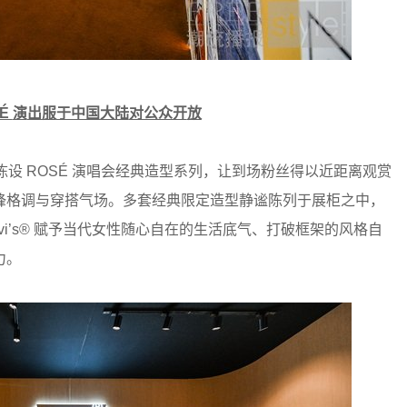
SÉ
演
出服
于中国大陆
对公众开
放
陈设 ROSÉ 演唱会经典造型系列，让到场粉丝得以近距离观赏
锋格调与穿搭气场。多套经典限定造型静谧陈列于展柜之中，
vi’s® 赋予当代女性随心自在的生活底气、打破框架的风格自
力。