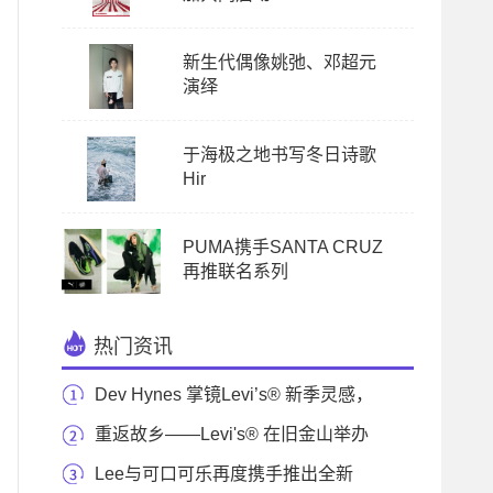
新生代偶像姚弛、邓超元
演绎
于海极之地书写冬日诗歌
Hir
PUMA携手SANTA CRUZ
再推联名系列
热门资讯
Dev Hynes 掌镜Levi’s® 新季灵感，
演绎复古做旧美
重返故乡——Levi's® 在旧金山举办
沉浸式体验活
Lee与可口可乐再度携手推出全新