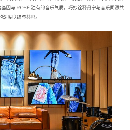
潮流基因与 ROSÉ 独有的音乐气质，巧妙诠释丹宁与音乐同源共
的深度联结与共鸣。