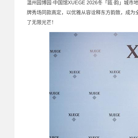
温州园博园·中国馆XUEGE 2026冬「瓯·韵
牌秀场同款高定，以优雅从容诠释东方韵致，成为
了无限光芒！