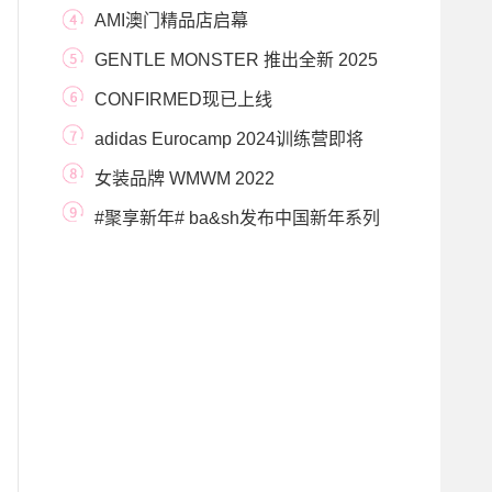
系列赛首位全球顶级合作
AMI澳门精品店启幕
GENTLE MONSTER 推出全新 2025
BOLD 系列， 限时空间同
CONFIRMED现已上线
CONFIRMED APP：你的独家产品和创
adidas Eurocamp 2024训练营即将
意
在意大利特雷维索开幕
女装品牌 WMWM 2022
AUTUMN/WINTER 系列「 IT’S
#聚享新年# ba&sh发布中国新年系列
MONDAY 」
记录你的独