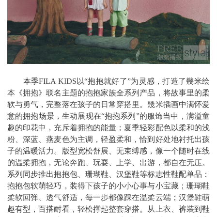
本季FILA KIDS以“抱抱就好了”为灵感，打造了幾米绘
本《拥抱》联名主题的抱抱家族全系列产品，将故事里的柔
软与勇气，完整落在孩子的日常穿搭里。幾米插画中满怀爱
意的拥抱场景，生动展现在“抱抱系列”的服饰当中，满溢童
趣的印花中，充斥着拥抱的能量；夏季轻彩配色以柔和的浅
粉、深蓝、燕麦色为主调，轻盈柔和，恰到好处地衬托出孩
子的温暖活力。版型宽松舒展、无束缚感，像一个随时在线
的温柔拥抱，无论奔跑、玩耍、上学、出游，都自在无压。
系列同步推出抱抱包、珊瑚鞋、汉堡鞋等标志性鞋配单品：
抱抱包软萌轻巧，装得下孩子的小小心事与小宝藏；珊瑚鞋
柔软回弹、透气舒适，每一步都像踩在温柔云端；汉堡鞋萌
趣有型，百搭耐看，轻松撑起整套穿搭。从上衣、裤装到鞋