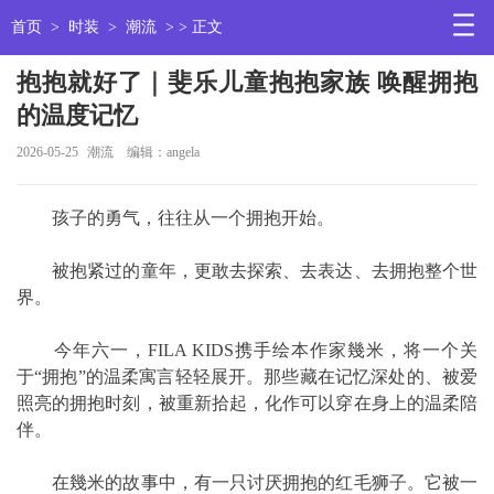
首页
>
时装
>
潮流
> > 正文
抱抱就好了｜斐乐儿童抱抱家族 唤醒拥抱
的温度记忆
2026-05-25
潮流
编辑：angela
孩子的勇气，往往从一个拥抱开始。
被抱紧过的童年，更敢去探索、去表达、去拥抱整个世
界。
今年六一，FILA KIDS携手绘本作家幾米，将一个关
于“拥抱”的温柔寓言轻轻展开。那些藏在记忆深处的、被爱
照亮的拥抱时刻，被重新拾起，化作可以穿在身上的温柔陪
伴。
在幾米的故事中，有一只讨厌拥抱的红毛狮子。它被一