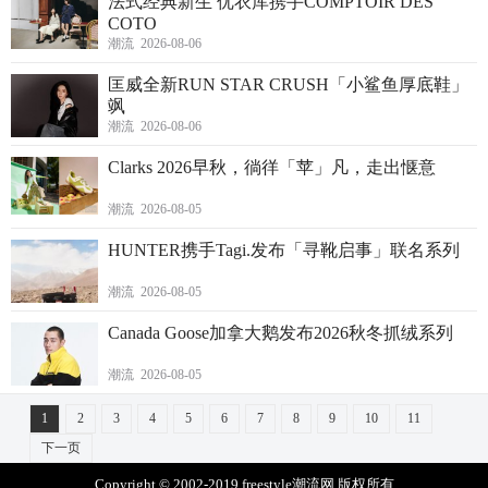
法式经典新生 优衣库携手COMPTOIR DES
COTO
潮流 2026-08-06
匡威全新RUN STAR CRUSH「小鲨鱼厚底鞋」
飒
潮流 2026-08-06
Clarks 2026早秋，徜徉「苹」凡，走出惬意
潮流 2026-08-05
HUNTER携手Tagi.发布「寻靴启事」联名系列
潮流 2026-08-05
Canada Goose加拿大鹅发布2026秋冬抓绒系列
潮流 2026-08-05
1
2
3
4
5
6
7
8
9
10
11
下一页
Copyright © 2002-2019 freestyle潮流网 版权所有