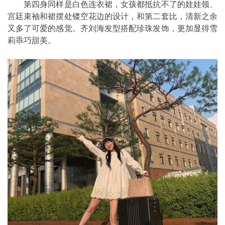
第四身同样是白色连衣裙，女孩都抵抗不了的娃娃领、
宫廷束袖和裙摆处镂空花边的设计，和第二套比，清新之余
又多了可爱的感觉。齐刘海发型搭配珍珠发饰，更加显得雪
莉乖巧甜美。