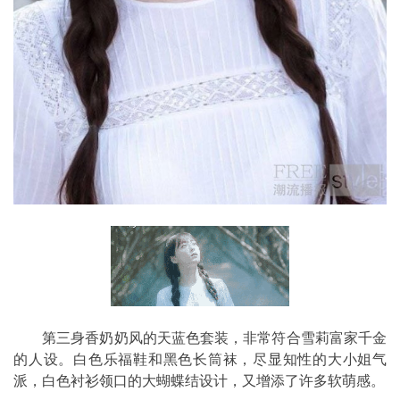
第三身香奶奶风的天蓝色套装，非常符合雪莉富家千金
的人设。白色乐福鞋和黑色长筒袜，尽显知性的大小姐气
派，白色衬衫领口的大蝴蝶结设计，又增添了许多软萌感。