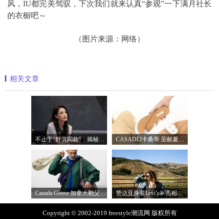
风，IU都完美驾驭，下次我们就来认真“参观”一下满月社长
的衣橱吧～
（图片来源：网络）
相关文章
不止于“舒淇同款”：揭秘为什么国内外
CASADEI卡桑蒂 呈献夏日惊喜 于足间，感知
Canada Goose 加拿大鹅父亲节精选礼赠 伴父
赞达亚身着Levi’s® 亮相《亢奋》第三季
Copyright © 2002-2019 freestyle潮流网 版权所有