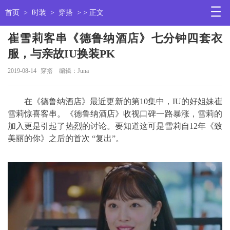
首页
>
时装
>
穿搭
> > 正文
崔雪莉客串《德鲁纳酒店》七分钟四套衣
服，与亲故IU换装PK
2019-08-14
穿搭
编辑：Juna
在《德鲁纳酒店》最近更新的第10集中，IU的好姐妹崔
雪莉惊喜客串。《德鲁纳酒店》收视口碑一路暴涨，雪莉的
加入更是引起了热烈的讨论。要知道这可是雪莉自12年《致
美丽的你》之后的首次 “复出”。