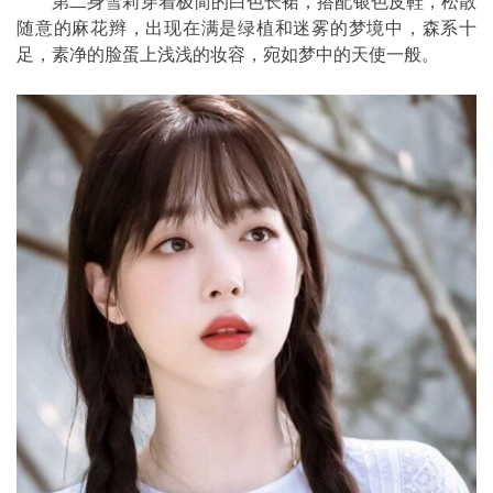
第二身雪莉穿着极简的白色长裙，搭配银色皮鞋，松散
随意的麻花辫，出现在满是绿植和迷雾的梦境中，森系十
足，素净的脸蛋上浅浅的妆容，宛如梦中的天使一般。